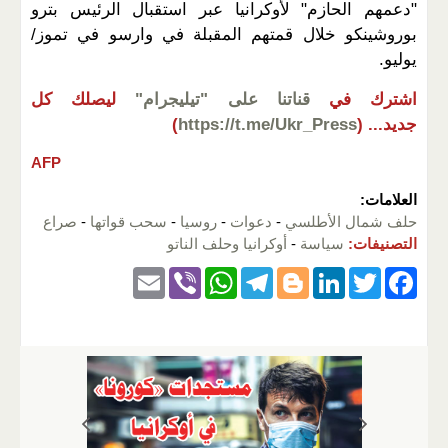
"دعمهم الحازم" لأوكرانيا عبر استقبال الرئيس بترو
بوروشينكو خلال قمتهم المقبلة في وارسو في تموز/
يوليو.
اشترك في
قناتنا على "تيليجرام"
ليصلك كل
جديد...
(
https://t.me/Ukr_Press
)
AFP
العلامات:
حلف شمال الأطلسي
-
دعوات
-
روسيا
-
سحب قواتها
-
صراع
التصنيفات:
سياسة
-
أوكرانيا وحلف الناتو
E
Vi
W
T
Bl
Li
T
F
m
b
h
el
o
n
wi
a
ail
er
at
e
g
k
tt
c
s
gr
g
e
er
e
A
a
er
dI
b
p
m
n
o