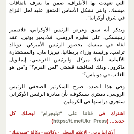
التي تعهدت بها الأطراف، ضمن ما يعرف باتفاقات
مينسك، والتي تشكل الأساس المتفق عليه لحل النزاع
في شرق أوكرانيا".
ويذكر أنه سبق وعرض الرئيس الأوكراني، فلاديمير
زيلينسكي، على نظيره الروسي، فلاديمير بوتين، عقد
لقاء في مينسك، بحضور الرئيس الأميركي، دونالد
ترامب، ورئيسة وزراء بريطانيا، تيريزا ماي، والمستشارة
الألمانية، أنغيلا ميركل، والرئيس الفرنسي، إيمانويل
ماكرون. وذلك لمناقشة قضيتي "لمن القرم؟" و"من هو
الغائب في دونباس؟".
وفي هذا الصدد، صرح السكرتير الصحفي للرئيس
الروسي، دميتري بيسكوف، بأن مبادرة الرئيس الأوكراني
ستجري دراستها في الكرملين.
اشترك في
قناتنا على "تيليجرام"
ليصلك كل
جديد...
(
https://t.me/Ukr_Press
)
أوكرانيا برس -
الإعلام المحلي -
وكالات -
وكالة "سبوتنيك"