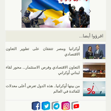
A
a
er
dI
b
p
m
n
o
p
o
k
اقرؤوا أيضا...
أوكرانيا ومصر تتفقان على تطوير التعاون
الاقتصادي
التعاون الاقتصادي وفرص الاستثمار... محور لقاء
لبناني أوكراني
من بينها أوكرانيا.. هذه الدول تعرض أعلى معدلات
للفائدة في العالم