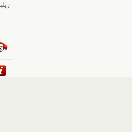
ئيسية
::
أخبار
::
مقالات وآراء
::
الوسائط المتعددة
::
تغطيات
إلى الأعلى
حقوق النشر محفوظة لوكالة "أوكرانيا برس" 2010-2022