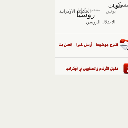
::
ملفات