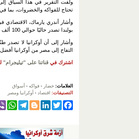
ولفت التقرير في هذا السياق إلى
تحتاج للفواكه والخضروات، بما ف
وأشار أندري يارماك، الاقتصادي في 
بولندا تصدر حاليًا حوالي 100 ألف طن من التفاح الطازج إلى مصر في الموسم الواحد.
وأشار إلى أن أوكرانيا لا تصدر طن
التفاح إلى مصر من أوكرانيا أفضل 
اشترك في
قناتنا على "تيليجرام"
ل
العلامات:
خضار
-
فواكه
-
أسواق
التصنيفات:
اقتصاد
-
أوكرانيا ومصر
W
T
Bl
Li
T
F
h
el
o
n
wi
a
at
e
g
k
tt
c
s
gr
g
e
er
e