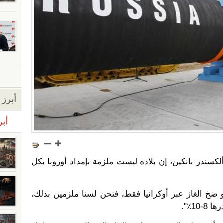
أبرز ا
أبر
لكسندر بانكين، إن بلاده ليست ملزمة بإمداد أوروبا بكل
 ضخ الغاز عبر أوكرانيا فقط، فنحن لسنا ملزمين بذلك،
10٪".