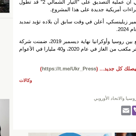
وتوقع نائب وزير الخارجية الروسي أن عملية التصديق على "التيار الشمالي 2" قد تطول
اءات أمريكية جديدة على هذا المشروع.
يمير زيلينسكي، أعلن في وقت سابق أن بلاده تؤيد تمديد
20.
وبحسب عقد ترانزيت الغاز الموقع بين روسيا وأوكرانيا نهاية ديسمبر 2019، ضمنت شركة
"غازبروم" الروسية ضخ 65 مليار متر مكعب من الغاز في عام 2020، و40 مليارا في الأعوام
يصلك كل جديد...
(
https://t.me/Ukr_Press
)
وكالات
وسيا والاتحاد الأوروبي
E
Vi
m
b
ail
er