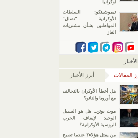
أوكرانيا
تيموشينكو: السلطات
الأوكرانية "تضلل"
المواطنين بشأن مشتريات
الغاز
لأخبار
ز المقالات
أبرز الأخبار
(علامة التبويب النشطة)
هل أخطأ الأوكران بالتحالف
مع أوروبا والناتو؟
موت بوتن.. هل هو السبيل
الوحيد لإيقاف الحرب
الروسية الأوكرانية؟
من يقتل هؤلاء؟ عندما تصبح