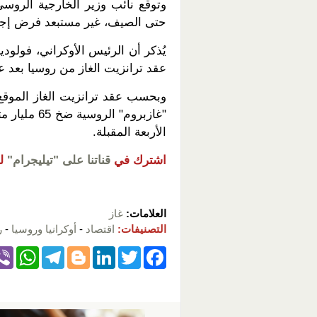
حتى الصيف، غير مستبعد فرض إجر
يُذكر أن الرئيس الأوكراني، فولود
عقد ترانزيت الغاز من روسيا بعد عام 24
الأربعة المقبلة.
اشترك في
قناتنا على "تيليجرام"
ل
العلامات:
غاز
التصنيفات:
اقتصاد
-
أوكرانيا وروسيا
-
ر
W
T
Bl
Li
T
F
h
el
o
n
wi
a
at
e
g
k
tt
c