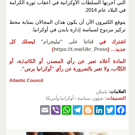
التي أجرتها السلطات الأوكرانية في أعقاب ثورة الكرامة
في البلاد عام 2014.
يتوقع الكثيرون الآن أن يكون هذان المجالان بمثابة محط
تركيز مزدوج لسياسة إدارة بايدن في أوكرانيا.
اشترك في
قناتنا على "تيليجرام"
ليصلك كل
جديد...
(
https://t.me/Ukr_Press
)
المادة أعلاه تعبر عن رأي المصدر، أو الكاتبـ/ـة، أو
الكتّاب، ولا تعبر بالضرورة عن رأي "أوكرانيا برس".
Atlantic Council
العلامات:
بلينكن
التصنيفات:
شؤون سياسة
-
أوكرانيا وأمريكا
E
Vi
W
T
Bl
Li
T
F
m
b
h
el
o
n
wi
a
ail
er
at
e
g
k
tt
c