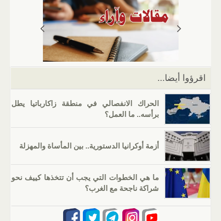
s
gr
g
e
er
e
A
a
er
dI
b
p
m
n
o
p
o
k
اقرؤوا أيضا...
الحراك الانفصالي في منطقة زاكارباتيا يطل
برأسه.. ما العمل؟
أزمة أوكرانيا الدستورية.. بين المأساة والمهزلة
ما هي الخطوات التي يجب أن تتخذها كييف نحو
شراكة ناجحة مع الغرب؟