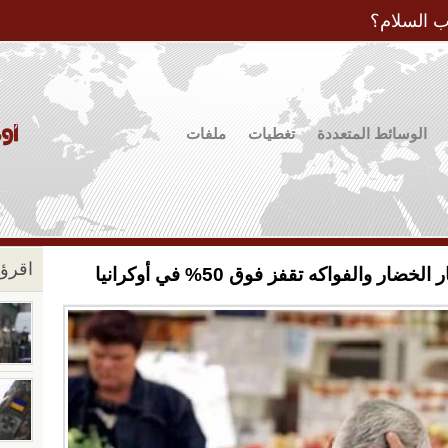
Jump to Navigation
ب السلام؟
الوسائط المتعددة
تغطيات
ملفات
اقرؤو
والفواكه تقفز فوق 50% في أوكرانيا