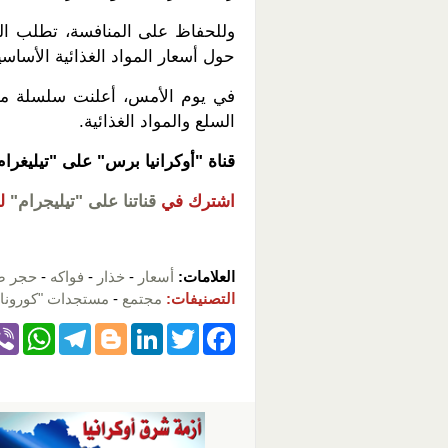
وللحفاظ على المنافسة، تطلب اللج
حول أسعار المواد الغذائية الأساسي
في يوم الأمس، أعلنت سلسلة من 
السلع والمواد الغذائية.
قناة "أوكرانيا برس" على "تيليغرا
اشترك في
قناتنا على "تيليجرام"
ل
العلامات:
أسعار
-
خذار
-
فواكه
-
حجر 
التصنيفات:
مجتمع
-
مستجدات "كورونا" 
W
T
Bl
Li
T
F
h
el
o
n
wi
a
at
e
g
k
tt
c
s
gr
g
e
er
e