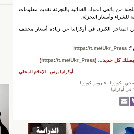
نة من بائعي المواد الغذائية بالتجزئة تقديم معلومات
ة للشراء وأسعار التجزئة.
المتاجر الكبرى في أوكرانيا عن زيادة أسعار مختلف
م":
https://t.me/Ukr_Press
يصلك كل جديد...
(
https://t.me/Ukr_Press
)
أوكرانيا برس -
الإعلام المحلي
صحي
-
كورونا
-
فيروس كورونا
في أوكرانيا
E
Vi
m
b
ail
er