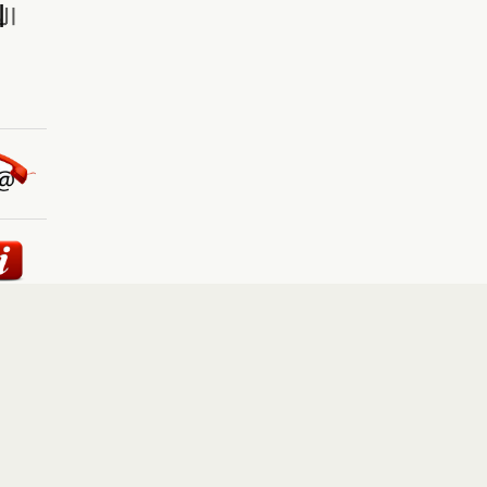
ئيسية
::
أخبار
::
مقالات وآراء
::
الوسائط المتعددة
::
تغطيات
إلى الأعلى
حقوق النشر محفوظة لوكالة "أوكرانيا برس" 2010-2022