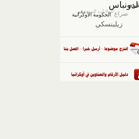
::
ملفات