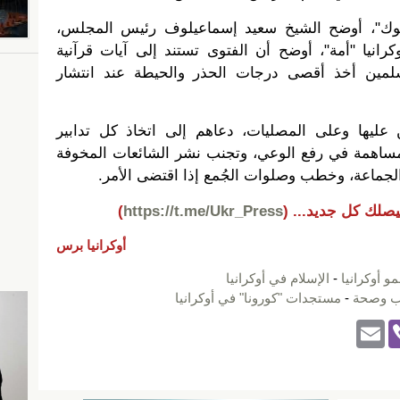
وك"، أوضح الشيخ سعيد إسماعيلوف رئيس المجلس،
كرانيا "أمة"، أوضح أن الفتوى تستند إلى آيات قرآنية
لمين أخذ أقصى درجات الحذر والحيطة عند انتشار
 عليها وعلى المصليات، دعاهم إلى اتخاذ كل تدابير
المساهمة في رفع الوعي، وتجنب نشر الشائعات المخوفة
لجماعة، وخطب وصلوات الجُمع إذا اقتضى الأمر.
يصلك كل جديد...
(
https://t.me/Ukr_Press
)
أوكرانيا برس
و أوكرانيا
-
الإسلام في أوكرانيا
 وصحة
-
مستجدات "كورونا" في أوكرانيا
E
Vi
m
b
ail
er