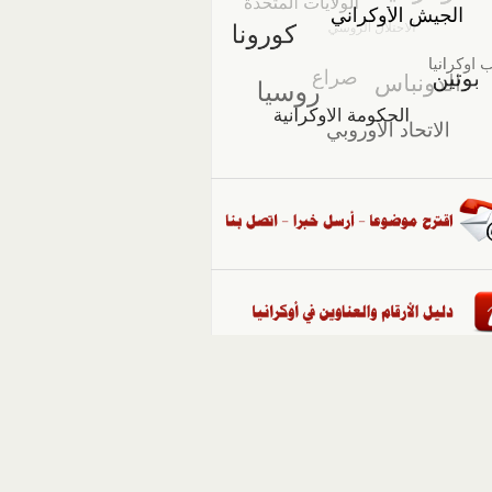
::
ملفات