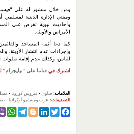
ومن خلال منشور له على "فيسب
ومفتي الإدارة الدينية لمسلمي أو
وأحاديث نبوية تفرض على المس
الأمراض والأوبئة.
كما دعا أئمة المساجد والقائمين
وإجراءات عدم انتشار الأوبئة، و
للناس، وكذلك عدم إقامة صلوات ا
اشترك في
قناتنا على "تيليجرام"
ل
العلامات:
فتاوى
-
فيروس كورونا
-
مسلم
التصنيفات:
عرب ومسلمو أوكرانيا
-
طب
W
T
Bl
Li
T
F
h
el
o
n
wi
a
at
e
g
k
tt
c