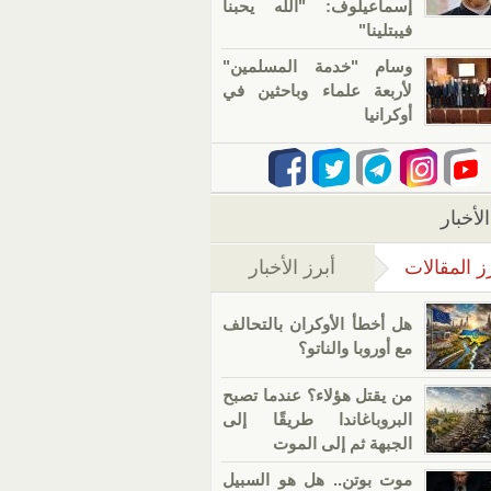
إسماعيلوف: "الله يحبنا
فيبتلينا"
وسام "خدمة المسلمين"
لأربعة علماء وباحثين في
أوكرانيا
لأخبار
ز المقالات
أبرز الأخبار
(علامة التبويب النشطة)
هل أخطأ الأوكران بالتحالف
مع أوروبا والناتو؟
من يقتل هؤلاء؟ عندما تصبح
البروباغاندا طريقًا إلى
الجبهة ثم إلى الموت
موت بوتن.. هل هو السبيل