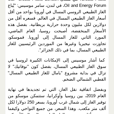
Oil and Energy Forum، في لندن، سامر موسيس: "يُباع
الغاز الطبيعي الروسي المسال في أوروبا بواحد من أقل
أسعار الغاز الطبيعي المسال في العالم. فسعره أقل من
دولارين لكل مليون وحدة حرارية بريطانية. بفضل هذه
الأسعار المنخفضة، أصبحت روسيا، العام الماضي،
المورد الثاني للغاز المسال إلى أوروبا. فموسكو،
تجاوزت نيجيريا وغيرها من الموردين الرئيسيين للغاز
الطبيعي المسال، بما في ذلك الجزائر".
كما أشار موسيس إلى الإمكانات الكبيرة لروسيا في
سوق الغاز الطبيعي المسال، بفضل كون "نوفاتيك" لا
تزال في بداية مشروع "يامال للغاز الطبيعي المسال"
القطبي الشمالي الضخم.
وبفضل اتفاقية نقل الغاز، التي تم تجديدها في نهاية
العام 2019، بين روسيا وأوكرانيا، ستتمكن موسكو من
توفير الغاز إلى شمال غرب أوروبا، بسعر 250 دولارا لكل
ألف متر مكعب. وهذا السعر، من جميع النواحي وكيفما