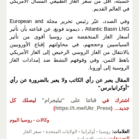
حسبته، أقل من سعر الغاز الطبيعي المسال الأمريكي
في العالم القديم.
وفي الصدد، عبّر رئيس تحرير مجلة European and
Atlantic Basin LNG ، ديموند فونغ، عن قناعته بأن تأثير
أسعار الغاز المنخفضة من روسيا أقوى من تأثير
السياسيين وحججهم، في محاولتهم إقناع الأوروبيين
بالانتقال من الغاز الروسي الرخيص إلى الغاز الأمريكي
باهظ الثمن، وفي وقوفهم النشط ضد إمدادات الغاز
الروسية إلى أوروبا.
المقال يعبر عن رأي الكاتب ولا يعبر بالضرورة عن رأي
"أوكرانيابرس"
اشترك في
قناتنا على "تيليجرام"
ليصلك كل
جديد...
(
https://t.me/Ukr_Press
)
وكالات -
روسيا اليوم
العلامات:
روسيا
-
أوكرانيا
-
الولايات المتحدة
-
سعر الغاز
التصنيفات:
شؤون اقتصادية