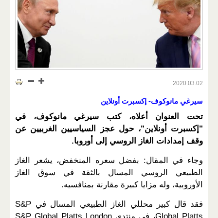
2020.03.02
سيرغي مانوكوف- إكسبرت أونلاين
تحت العنوان أعلاه، كتب سيرغي مانوكوف، في
"إكسبرت أونلاين"، حول عجز السياسيين الغربيين عن
وقف إمدادات الغاز الروسي إلى أوروبا.
وجاء في المقال: بفضل سعره المنخفض، يشعر الغاز
الطبيعي الروسي المسال بالثقة في سوق الغاز
الأوروبية، وله مزايا كبيرة مقارنة بمنافسيه.
فقد قال كبير محللي الغاز الطبيعي المسال في S&P
Global Platts، في منتدى S&P Global Platts London