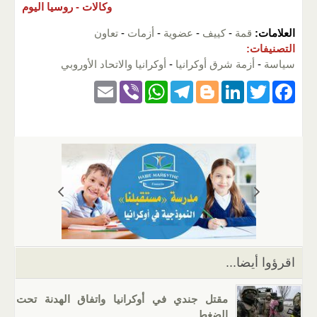
وكالات -
روسيا اليوم
العلامات:
قمة
-
كييف
-
عضوية
-
أزمات
-
تعاون
التصنيفات:
سياسة
-
أزمة شرق أوكرانيا
-
أوكرانيا والاتحاد الأوروبي
E
Vi
W
T
Bl
Li
T
F
m
b
h
el
o
n
wi
a
ail
er
at
e
g
k
tt
c
s
gr
g
e
er
e
A
a
er
dI
b
p
m
n
o
p
o
k
اقرؤوا أيضا...
مقتل جندي في أوكرانيا واتفاق الهدنة تحت
الضغط