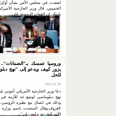
انعقدت في مجلس الأمن بشأن أوكراني
الخميس، قال وزير الخارجية الأميركي
بلينكن إن القوات الروسية على...
وروسيا تتمسك بـ"الضمانات".. 
يزور كييف ويدعو إلى "نهج دبل
للحل
2022.01.18
دعا وزير الخارجية الأمريكي أنتوني بل
نهج دبلوماسي لوضع حد للأزمة في أو
وذلك في اتصال مع نظيره الروسي،
لافروف.وقال المتحدث باسم وزارة ا
الأمريكية، نيد برايس: إن "...