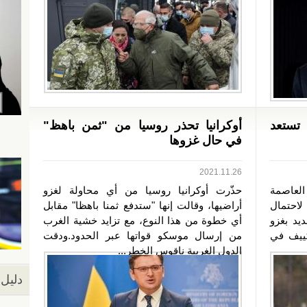
 تستعد
أوكرانيا تحذر روسيا من "ثمن باهظ"
في حال غزوها
2021.11.26
العاصمة
حذّرت أوكرانيا روسيا من أي محاولة لغزو
 لاحتمال
أراضيها، وقالت إنها "ستدفع ثمنا باهظا" مقابل
يد بغزو
أي خطوة من هذا النوع، مع تزايد خشية الغرب
ييف في
من إرسال موسكو قواتها عبر الحدود.ودقت
الدول الغربية ناقوس الخطر...
دليل 