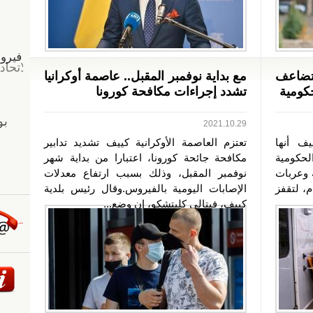
 تضاعف
مع بداية نوفمبر المقبل.. عاصمة أوكرانيا
كومية
تشدد إجراءات مكافحة كورونا
2021.10.29
يف أنها
تعتزم العاصمة الأوكرانية كييف تشديد تدابير
لحكومية
مكافحة جائحة كورونا، اعتبارا من بداية شهر
ة وعربات
نوفمبر المقبل، وذلك بسبب ارتفاع معدلات
داية العام 2022 القادم، لتقفز
الإصابات اليومية بالفيروس.وقال رئيس بلدية
كييف، فيتالي كليتشكو، إن وضع...