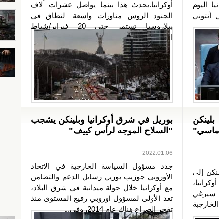
ا اليوم
أوكرانيا.يحدث هذا بينما يواصل عشرات آلاف
 أنتوني
الجنود الروس مناورات واسعة النطاق في
بيلاروسيا تستمر حتى 20 فبراير/شباط
الجاري.من...
بلينكن
بوريل في شرق أوكرانيا وبلينكن يشجب
وماسي"
"السلاح الموجه لرأس كييف"
2022.01.06
جدد مسؤول السياسة الخارجية في الاتحاد
ينكن إلى
الأوروبي جوزيب بوريل رسائل الدعم والتضامن
كرانيا،
مع أوكرانيا خلال جولة ميدانية في شرق البلاد،
 سيرغي
تعد الأولى لمسؤول أوروبي رفيع المستوى منذ
لخارجية
تفجر الصراع هناك عام 2014، وفي...