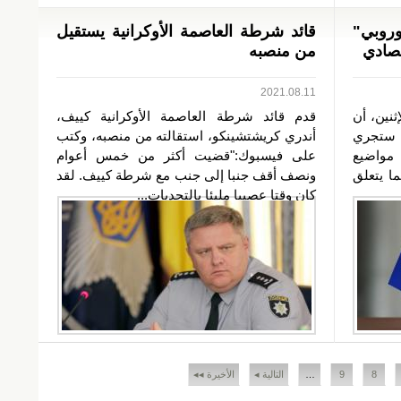
أوروبي"
قائد شرطة العاصمة الأوكرانية يستقيل
تصادي
من منصبه
2021.08.11
ثنين، أن
قدم قائد شرطة العاصمة الأوكرانية كييف،
تي ستجري
أندري كريشتشينكو، استقالته من منصبه، وكتب
 مواضيع
على فيسبوك:"قضيت أكثر من خمس أعوام
ما يتعلق
ونصف أقف جنبا إلى جنب مع شرطة كييف. لقد
كان وقتا عصيبا مليئا بالتحديات...
8
9
…
التالية ◂
الأخيرة ◂◂