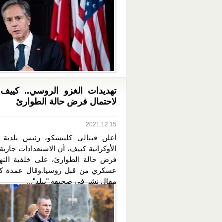
تهديدات الغزو الروسي.. كييف
لاحتمال فرض حالة الطوارئ
2021.12.15
أعلن فيتالي كليتشكو، رئيس بلدية 
الأوكرانية كييف، أن الاستعدادات جارية
فرض حالة الطوارئ، على خلفية التهد
عسكري من قبل روسيا.وقال عمدة ك
مقال نشر في صحيفة "بيلد"...