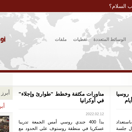
Jump to Navigation
ب السلام؟
الوسائط المتعددة
تغطيات
ملفات
أبرز ا
 روسيا
مناورات مكثفة وخطط "طوارئ وإجلاء"
يام
في أوكرانيا
أبر
2022.02.12
استعداد
بدأ 400 جندي روسي أمس الجمعة تدريبا
ال جلسة
عسكريا في منطقة روستوف على الحدود مع