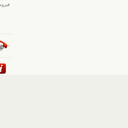
ئيسية
::
أخبار
::
مقالات وآراء
::
الوسائط المتعددة
::
تغطيات
إلى الأعلى
حقوق النشر محفوظة لوكالة "أوكرانيا برس" 2010-2022