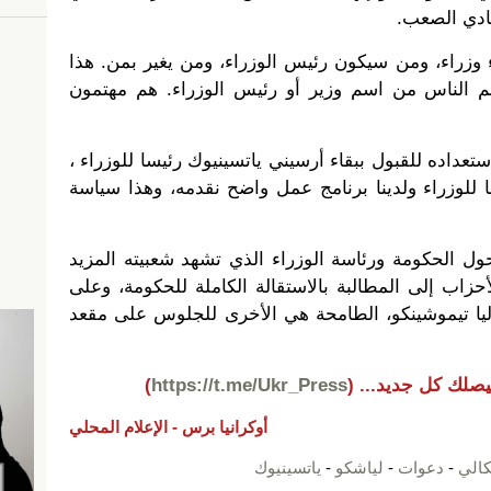
ادي الصعب.
 وزراء، ومن سيكون رئيس الوزراء، ومن يغير بمن. هذا
 يهم الناس من اسم وزير أو رئيس الوزراء. هم مهتمون
اده للقبول ببقاء أرسيني ياتسينيوك رئيسا للوزراء ،
ا للوزراء ولدينا برنامج عمل واضح نقدمه، وهذا سياسة
حول الحكومة ورئاسة الوزراء الذي تشهد شعبيته المزيد
أحزاب إلى المطالبة بالاستقالة الكاملة للحكومة، وعلى
وليا تيموشينكو، الطامحة هي الأخرى للجلوس على مقعد
يصلك كل جديد...
(
https://t.me/Ukr_Press
)
أوكرانيا برس -
الإعلام المحلي
كالي
-
دعوات
-
لياشكو
-
ياتسينيوك