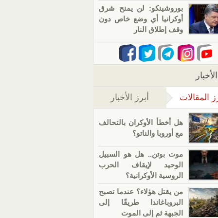
بوروشينكو:‭ ‬لن يمنح شرق
أوكرانيا أي وضع خاص دون
وقف إطلاق النار
لأخبار
ز المقالات
أبرز الأخبار
(علامة التبويب النشطة)
هل أخطأ الأوكران بالتحالف
مع أوروبا والناتو؟
موت بوتن.. هل هو السبيل
الوحيد لإيقاف الحرب
الروسية الأوكرانية؟
من يقتل هؤلاء؟ عندما تصبح
البروباغاندا طريقًا إلى
الجبهة ثم إلى الموت