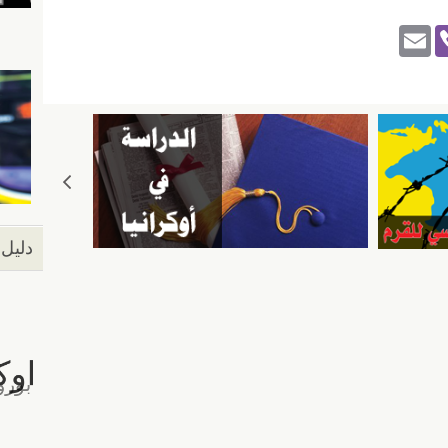
E
Vi
m
b
ail
er
دليل 