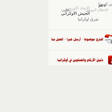
::
ملفات