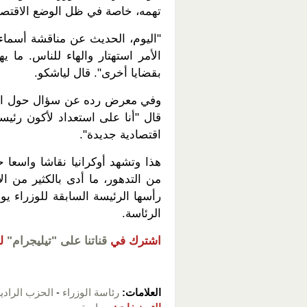
تهمه، خاصة في ظل الوضع الاقتص
"اليوم، الحديث عن مناقشة أسماء
الأمر استهتار والهاء للناس. ما
بقضايا أخرى". قال لياشكو.
وفي معرض رده عن سؤال حول استعد
قال "أنا على استعداد لأكون رئيس
اقتصادية جديدة".
هذا وتشهد أوكرانيا نقاشا واسعا 
من التدهور، ما أدى بالكثير من ال
رأسها الرئيسة السابقة للوزراء ي
الرئاسة.
اشترك في
قناتنا على "تيليجرام"
ل
العلامات:
رئاسة الوزراء
-
الحزب الرادي