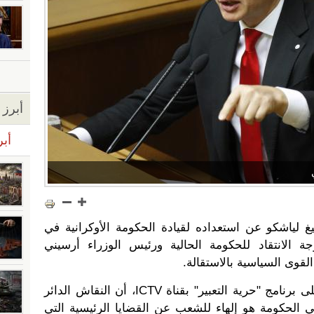
أبرز ا
أبر
غ لياشكو عن استعداده لقيادة الحكومة الأوكرانية في
ة الانتقاد للحكومة الحالية ورئيس الوزراء أرسيني
القوى السياسية بالاستقالة.
واعتبر لياشكو خلال نزوله ضيفا على برنامج "حرية التعبير" بقناة ICTV، أن النقاش الدائر
ي الحكومة هو إلهاء للشعب عن القضايا الرئيسية التي