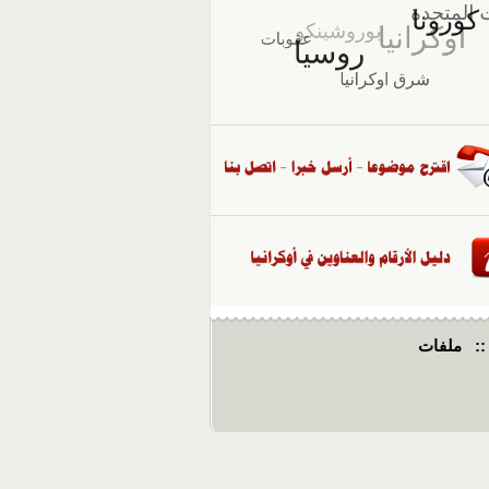
::
ملفات