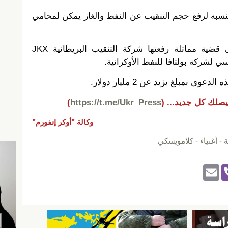
لنسبه لرفع حجم التنقيب عن النفط والغاز يمكن لمحامي
هذه الدعوى القضائية تضاف إلى قضية مماثلة رفعتها شركة التنقيب البريطانية JKX
بمبلغ يزيد عن 2 مليار دولار.
يصلك كل جديد...
(
https://t.me/Ukr_Press
)
وكالة "أوكر إنفورم"
ة
-
أغنياء
-
كلامويسكي
E
Vi
m
b
ail
er