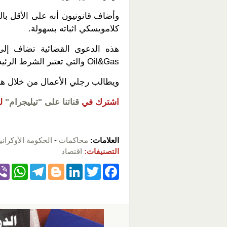
وأضاف قانونيون أنه على الأقل با
كلامويسكي اثباته بسهولة.
Oil&Gas والتي تعتبر الشرط الرئيسي لشركة بولتافا للنفط الأوكرانية.
ويطالب رجلي الأعمال من خلال هذه الدعوى 
اشترك في
قناتنا على "تيليجرام"
ل
العلامات:
محاكمات
-
الحكومة الأوكراني
التصنيفات:
اقتصاد
W
T
Bl
Li
T
F
h
el
o
n
wi
a
at
e
g
k
tt
c
s
gr
g
e
er
e