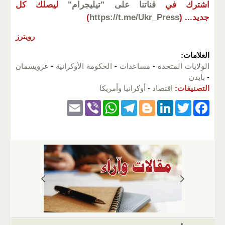
اشترك في
قناتنا على "تيليجرام"
ليصلك كل
جديد...
(
https://t.me/Ukr_Press
)
رويترز
العلامات:
الولايات المتحدة
-
مساعدات
-
الحكومة الأوكرانية
-
غرويسمان
-
بايدن
التصنيفات:
اقتصاد
-
أوكرانيا وأمريكا
E
Vi
W
T
Bl
Li
T
F
m
b
h
el
o
n
wi
a
ail
er
at
e
g
k
tt
c
s
gr
g
e
er
e
A
a
er
dI
b
p
m
n
o
p
o
k