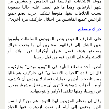
موعد الانتخابات الرئاسية في الخامس والعشرين من
شهر آيار/مايو، وهذا ما يتم العمل عليه حاليا بصعوبة
بسبب الخلافات بينها، متوقعا تشكيل حزب يضم جميع
الراغبين "بمنع الفاشيين من احتلال خاركيف مرة أخرى".
حراك مصطنع
على الطرف النقيض ينظر المؤيدون للسلطات وأوروبا
بعين الشك إلى فرقائهم، معتبرين أن ما يحدث حراك
مصطنع هدفه فصل شرق أوكرانيا عن البلاد، أو
الاستحواذ على النفوذ فيه من قبل روسيا.
أندريه أحد نشطاء التأييد في الـ"يورو ميدان" بخاركيف،
قال إن قادة "الحراك الانفصالي" في خاركيف هم غالبا
ممن تلطخت أيديهم بعمليات فساد لا يريدون أن تكشف،
أو من أحزاب شيوعية لا ترى أي مستقبل مشرق بمعزل
عن روسيا، ومنها تتلقى الأوامر والتوجيهات.
وقال إن معظم المؤيدين لهذا التوجه هم من كبار السن
الذين يحنون إلى أيام لن تعود، ازدهرت فيها الحياة