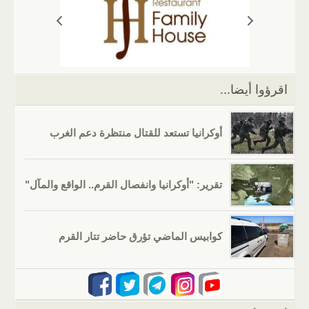
A
a
er
dI
b
p
m
n
o
p
o
k
اقرؤوا أيضا...
أوكرانيا تستعد للقتال منتظرة دعم الغرب
تقرير: "أوكرانيا وانفصال القرم.. الواقع والمآل"
كوابيس الماضي تؤرق حاضر تتار القرم