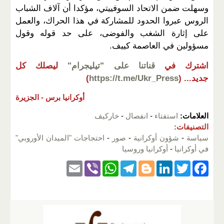
وسهلت ضمن الاتحاد السوفييتي، مؤكدا أن آلاف الشباب
الروس عبروا الحدود للمشاركة في هذا الحراك، والعمل
على إثارة الشغب والفوضى، على حد قوله وقول
مسؤولين في العاصمة كييف.
اشترك في
قناتنا على "تيليجرام"
ليصلك كل
جديد...
(
https://t.me/Ukr_Press
)
أوكرانيا برس -
الجزيرة
العلامات:
استفتاء
-
انفصال
-
خاركيف
التصنيفات:
سياسة
-
شؤون أوكرانية
-
صور
-
احتجاجات "الميدان الأوروبي"
في أوكرانيا
-
أوكرانيا وروسيا
E
Vi
W
T
Bl
Li
T
F
m
b
h
el
o
n
wi
a
ail
er
at
e
g
k
tt
c
s
gr
g
e
er
e