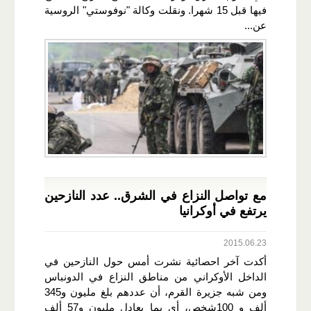
فيها قبل 15 شهرا. ونقلت وكالة "نوفوستي" الروسية
عن...
مع تواصل النزاع في الشرق.. عدد النازحين
يرتفع في أوكرانيا
2015.06.23
أكدت آخر احصائية نشرت أمس حول النازحين في
الداخل الأوكراني من مناطق النزاع في الدونباس
ومن شبه جزيرة القرم، أن عددهم بلغ مليون و345
ألف و 100شخص، أي بما يعادل مليون و57 ألف