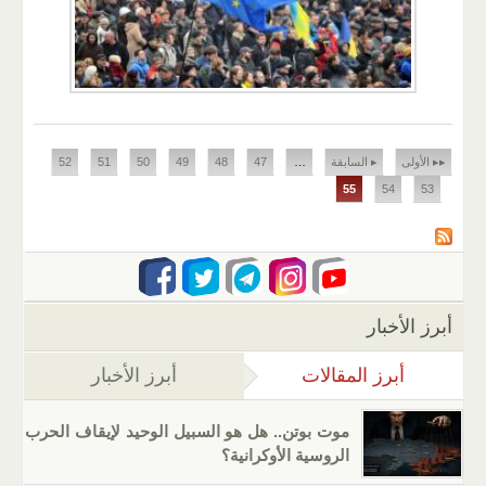
الصفحات
▸▸ الأولى
▸ السابقة
…
47
48
49
50
51
52
55
54
53
أبرز الأخبار
أبرز المقالات
(علامة التبويب النشطة)
أبرز الأخبار
موت بوتن.. هل هو السبيل الوحيد لإيقاف الحرب
الروسية الأوكرانية؟