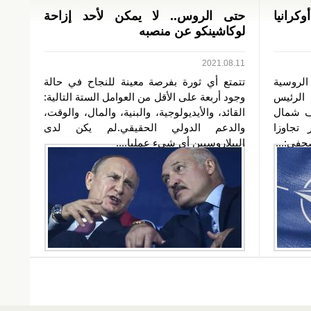
كرانيا
حتى الروس.. لا يمكن لأحد إزاحة
لوكاشينكو عن منصبه
2021.08.11
روسية
تتمتع أي ثورة بفرصة معينة للنجاح في حالة
الرئيس
وجود أربعة على الأقل من العوامل الستة التالية:
ف شمال
القائد، والأيديولوجية، والبنية، والمال، والوقت،
 تجاوزا
والدعم الدولي الحقيقي.لم يكن لدى
في:...
البيلاروسيين أي شيء عمليا....