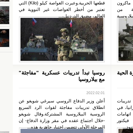
 ماكرون
قطعها الحربية.وعبرت الغواصة كيلو (Kilo) التي
ة من
تعتبر من أخطر الغواصات غير النووية في
لاروسية
العالم، مضيق الدردنيل،...
ة الحية
روسيا تبدأ تدريبات عسكرية "مفاجئة"
مع بيلاروسيا
2022.02.01
دريبات
أعلن وزير الدفاع الروسي سيرغي شويغو عن
نيا، في
انطلاق تدريبات مفاجئة لقوات الرد السريع
تهامات
الروسية البيلاروسية المشتركة.وقال شويغو
 فيكتور
-خلال اجتماع عقده في مقر وزارة الدفاع- إن
ود...
المرحلة الأولى تتضمن اختبار جاهزية هذه...