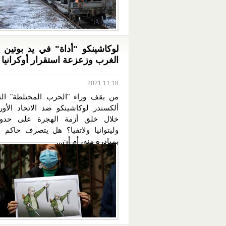
لوكاشينكو "أداة" في يد بوتين 
الغرب وزعزعة استقرار أوكرانيا
2021.11.18
من يقف وراء "الحرب المختلطة" ال
ألكسندر لوكاشينكو ضد الاتحاد الأو
خلال خلق أزمة الهجرة على حدود 
وليتوانيا ولاتفيا؟ هل يتصرف حاكم بي
بمبادرة منه، أم أن...