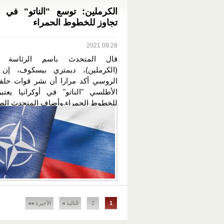
الكرملين: توسع "الناتو" في أو
تجاوز للخطوط الحمراء
2021.09.28
قال المتحدث باسم الرئاسة ال
(الكرملين)، ديمتري بيسكوف، إن 
الروسي أكد مرارا أن نشر قوات حل
الأطلسي "الناتو" في أوكرانيا يعتبر
للخطوط الحمراء.وأضاف المتحدث الصح
الصفحات
1
2
التالية ◂
الأخيرة ◂◂