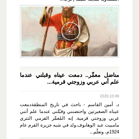
مناضل معمِّر.. دمعت عيناه وقبلني عندما
علم أني عربي وزوجتي قرمية...
2020.10.09
د. أمين القاسم - باحث في تاريخ المنطقةدمعت
عيناه الصغيرتين واحتضنني وقبّلني عندما علم أنني
عربي وزوجتي قرمية. إنه المُعمِّر القرمي التتري
مامبيت عبد الوهابوف.ولد في شبه جزيرة القرم عام
1924م، وتعلّم...