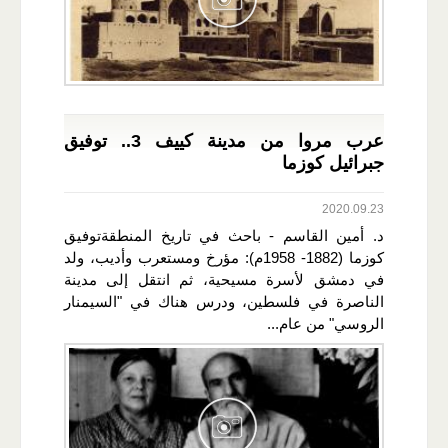
عرب مروا من مدينة كييف 3.. توفيق
جبرائيل كوزما
2020.09.23
د. أمين القاسم - باحث في تاريخ المنطقةتوفيق
كوزما (1882- 1958م): مؤرخ ومستعرب وأديب، ولد
في دمشق لأسرة مسيحية، ثم انتقل إلى مدينة
الناصرة في فلسطين، ودرس هناك في "السيمنار
الروسي" من عام...