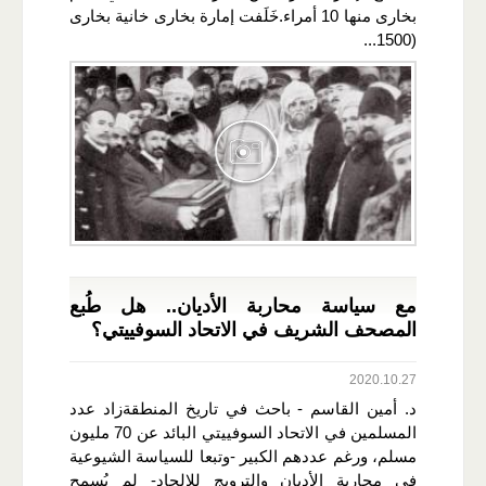
بخارى منها 10 أمراء.خَلَفت إمارة بخارى خانية بخارى
(1500...
مع سياسة محاربة الأديان.. هل طُبع
المصحف الشريف في الاتحاد السوفييتي؟
2020.10.27
د. أمين القاسم - باحث في تاريخ المنطقةزاد عدد
المسلمين في الاتحاد السوفييتي البائد عن 70 مليون
مسلم، ورغم عددهم الكبير -وتبعا للسياسة الشيوعية
في محاربة الأديان والترويج للإلحاد- لم يُسمح