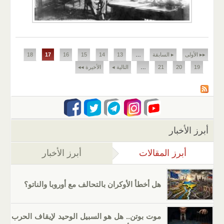
الصفحات
▸▸ الأولى
▸ السابقة
…
13
14
15
16
17
18
19
20
21
…
التالية ◂
الأخيرة ◂◂
أبرز الأخبار
أبرز المقالات
(علامة التبويب النشطة)
أبرز الأخبار
هل أخطأ الأوكران بالتحالف مع أوروبا والناتو؟
موت بوتن.. هل هو السبيل الوحيد لإيقاف الحرب