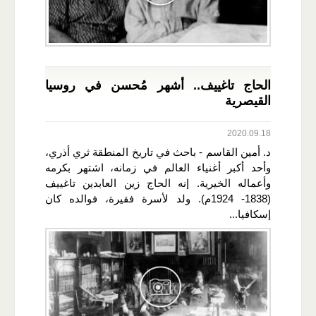
الحاج تاغييف.. أشهر مُحسن في روسيا
القيصرية
2020.09.18
د. أمين القاسم - باحث في تاريخ المنطقة ثري أذري،
وأحد أكبر أغنياء العالم في زمانه، اشتهر بكرمه
وأعماله الخيرية. إنه الحاج زين العابدين تاغييف
(1838- 1924م). ولد لأسرة فقيرة، فوالده كان
إسكافيا...