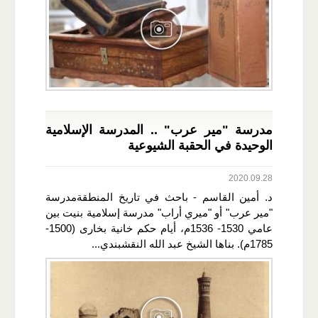
مدرسة "مير عرب" .. المدرسة الإسلامية
الوحيدة في الحقبة الشيوعية
2020.09.28
د. أمين القاسم - باحث في تاريخ المنطقةمدرسة
"مير عرب" أو "ميري أراب" مدرسة إسلامية بنيت بين
عامي 1530- 1536م، أيام حكم خانية بخارى (1500-
1785م). بناها الشيخ عبد الله النقشبندي...