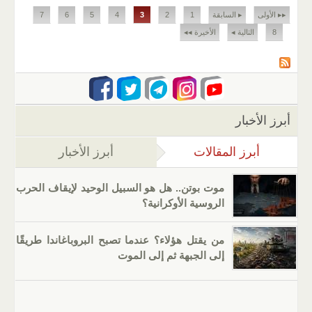
الصفحات
▸▸ الأولى
▸ السابقة
1
2
3
4
5
6
7
8
التالية ◂
الأخيرة ◂◂
أبرز الأخبار
أبرز المقالات
(علامة التبويب النشطة)
أبرز الأخبار
موت بوتن.. هل هو السبيل الوحيد لإيقاف الحرب
الروسية الأوكرانية؟
من يقتل هؤلاء؟ عندما تصبح البروباغاندا طريقًا
إلى الجبهة ثم إلى الموت