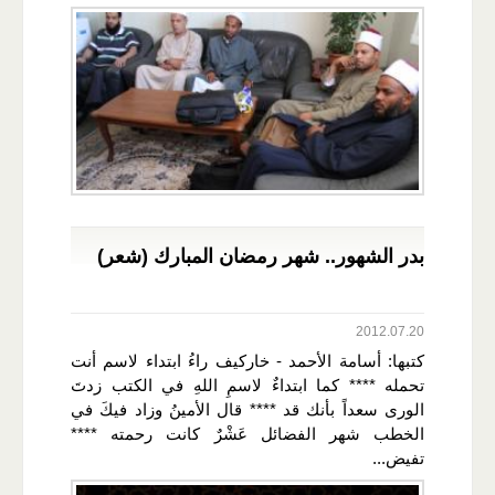
بدر الشهور.. شهر رمضان المبارك (شعر)
2012.07.20
كتبها: أسامة الأحمد - خاركيف راءُ ابتداء لاسم أنت
تحمله **** كما ابتداءٌ لاسمِ اللهِ في الكتب زدتَ
الورى سعداً بأنك قد **** قال الأمينُ وزاد فيكَ في
الخطب شهر الفضائل عَشْرٌ كانت رحمته ****
تفيض...