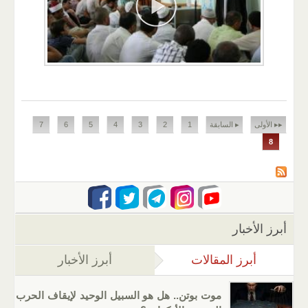
الصفحات
▸▸ الأولى
▸ السابقة
1
2
3
4
5
6
7
8
أبرز الأخبار
أبرز المقالات
(علامة التبويب النشطة)
أبرز الأخبار
موت بوتن.. هل هو السبيل الوحيد لإيقاف الحرب