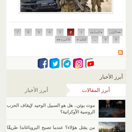
الصفحات
▸▸ الأولى
▸ السابقة
1
2
3
4
5
6
7
8
9
…
التالية ◂
الأخيرة ◂◂
أبرز الأخبار
أبرز المقالات
(علامة التبويب النشطة)
أبرز الأخبار
موت بوتن.. هل هو السبيل الوحيد لإيقاف الحرب
الروسية الأوكرانية؟
من يقتل هؤلاء؟ عندما تصبح البروباغاندا طريقًا