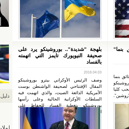
 بنما"
بلهجة "شديدة".. بوروشينكو يرد على
صحيفة النيويورك تايمز التي اتهمته
بالفساد
2016.04.03
ئق بنما
وصف الرئيس الأوكراني بيترو بوروشينكو
روشينكو
المقال الإفتتاحي لصحيفة الواشنطن بوست
حب كليا
الأمريكية الذائعة الصيت، والذي اتهمت فيه
روشين".
دليل 
السلطات الأوكرانية الحالية وعلى رأسها
بوروشينكو بتغطية الفساد للحفاظ على
امكانية...