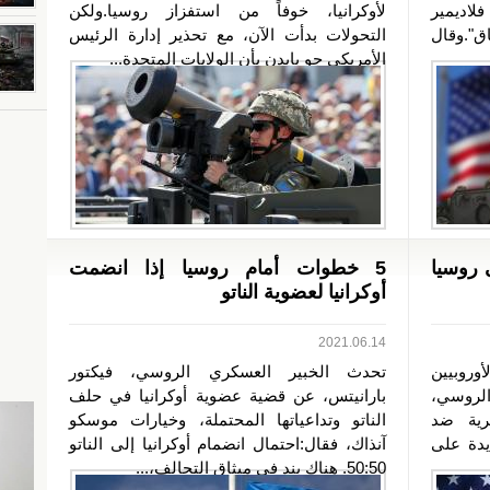
لاديمير
لأوكرانيا، خوفاً من استفزاز روسيا.ولكن
ق".وقال
التحولات بدأت الآن، مع تحذير إدارة الرئيس
الأمريكي جو بايدن بأن الولايات المتحدة...
 روسيا
5 خطوات أمام روسيا إذا انضمت
أوكرانيا لعضوية الناتو
2021.06.14
أوروبيين
تحدث الخبير العسكري الروسي، فيكتور
 الروسي،
بارانيتس، عن قضية عضوية أوكرانيا في حلف
رية ضد
الناتو وتداعياتها المحتملة، وخيارات موسكو
يدة على
آنذاك، فقال:احتمال انضمام أوكرانيا إلى الناتو
50:50. هناك بند في ميثاق التحالف،...