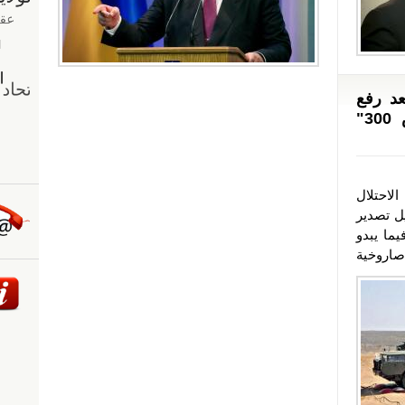
عد رفع
روسيا الحظر عن تصدير "إس 300"
احتلال
يل تصدير
يما يبدو
صاروخية