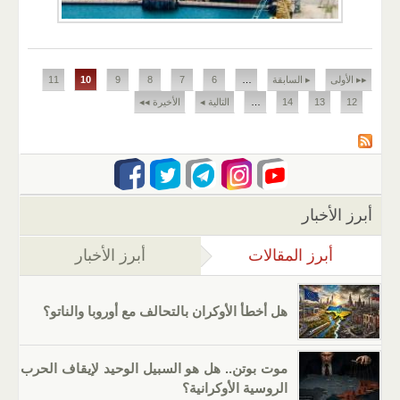
الصفحات
▸▸ الأولى
▸ السابقة
…
6
7
8
9
10
11
12
13
14
…
التالية ◂
الأخيرة ◂◂
أبرز الأخبار
أبرز المقالات
(علامة التبويب النشطة)
أبرز الأخبار
هل أخطأ الأوكران بالتحالف مع أوروبا والناتو؟
موت بوتن.. هل هو السبيل الوحيد لإيقاف الحرب
الروسية الأوكرانية؟