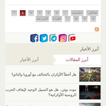
الصفحات
▸▸ الأولى
▸ السابقة
…
2
3
4
5
6
7
8
9
10
…
التالية ◂
الأخيرة ◂◂
أبرز الأخبار
أبرز المقالات
(علامة التبويب النشطة)
أبرز الأخبار
هل أخطأ الأوكران بالتحالف مع أوروبا والناتو؟
موت بوتن.. هل هو السبيل الوحيد لإيقاف الحرب
الروسية الأوكرانية؟