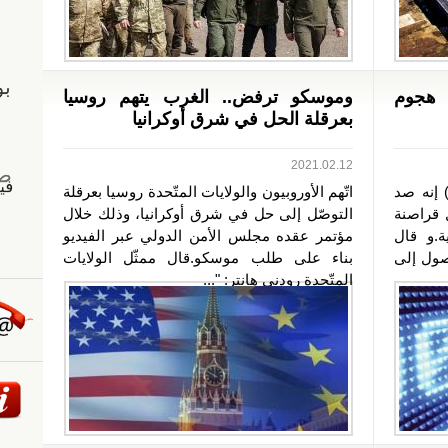
 هجوم
وموسكو ترفض.. الغرب يتهم روسيا
بعرقلة الحل في شرق أوكرانيا
2021.02.12
 إنه صد
اتّهم الأوروبيون والولايات المتّحدة روسيا بعرقلة
 قراصنة
التوصّل إلى حل في شرق أوكرانيا، وذلك خلال
.و قال
مؤتمر عقده مجلس الأمن الدولي عبر الفيديو
صول إلى
بناء على طلب موسكو.قال ممثّل الولايات
المتّحدة رودني هانتر: "...