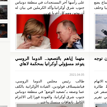
ماع يضع
على رأسها آخر المستجدات في منطقة دونباس
يا وحلف
جنوب شرق أوكرانيا.وأكد الكرملين في بيان له
أن بوتين وميركل أعربا عن...
ن توجه
متهما إياهم بالتصعيد.. الدوما الروسي
يتوعد مسؤولي أوكرانيا بمحكمة لاهاي
2021.04.05
 الاتهام
طالب رئيس مجلس الدوما الروسي،
 طائرة
فياتشيسلاف فولودين، القيادة الأوكرانية بالكف
 في يناير 2020، ما أسفر عن
عما وصفه بـ"تصعيد الوضع" في منطقة دونباس
.في تقرير
جنوب شرق أوكرانيا، والعودة فورا إلى الالتزام
..
الكامل باتفاقات مينسك.واعتبر...