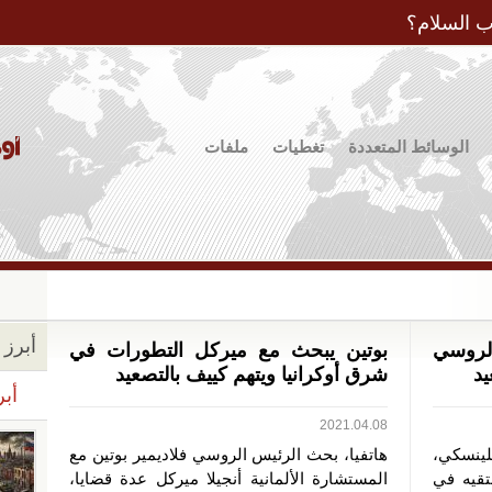
Jump to Navigation
ب السلام؟
الوسائط المتعددة
تغطيات
ملفات
أبرز ا
لروسي
بوتين يبحث مع ميركل التطورات في
يد
شرق أوكرانيا ويتهم كييف بالتصعيد
أبر
2021.04.08
لينسكي،
هاتفيا، بحث الرئيس الروسي فلاديمير بوتين مع
تقيه في
المستشارة الألمانية أنجيلا ميركل عدة قضايا،