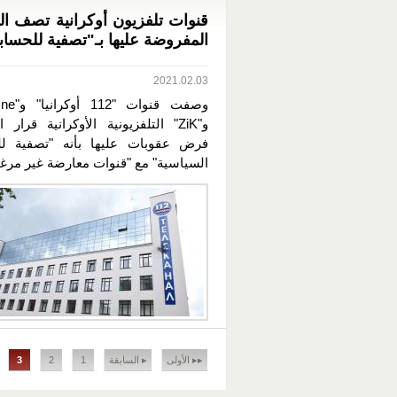
قنوات تلفزيون أوكرانية تصف ال
المفروضة عليها بـ"تصفية للحساب
2021.02.03
و"ZiK" التلفزيونية الأوكرانية قرار
فرض عقوبات عليها بأنه "تصفية لل
السياسية" مع "قنوات معارضة غير مرغو
الصفحات
▸▸ الأولى
▸ السابقة
1
2
3