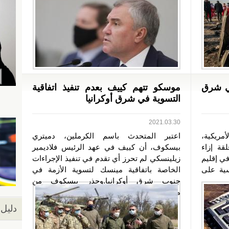
في شرق
موسكو تتهم كييف بعدم تنفيذ اتفاقية
التسوية في شرق أوكرانيا
2021.03.30
مريكية،
اعتبر المتحدث باسم الكرملين، دميتري
قة إزاء
بيسكوف، أن كييف في عهد الرئيس فلاديمير
في إقليم
زيلينسكي لم تحرز أي تقدم في تنفيذ الإجراءات
سية على
الخاصة باتفاقية مينسك لتسوية الأزمة في
جنوب شرق أوكرانيا.وحذر بيسكوف من
مخاطر...
دليل 