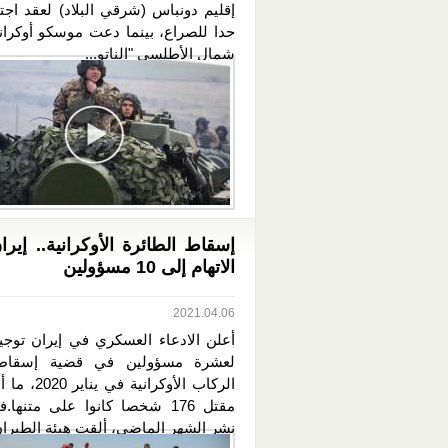
إقليم دونباس (شرقي البلاد) لعقد اجت
حدا للصراع، بينما دعت موسكو أوكران
شمال الأطلسي "الناتو...
إسقاط الطائرة الأوكرانية.. إيرا
الاتهام إلى 10 مسؤولين
2021.04.06
أعلن الادعاء العسكري في إيران توجيه
لعشرة مسؤولين في قضية إسقاط
الركاب الأوكرانية
مقتل 176 شخصا كانوا على متنها
نشر الشهر الماضي، ألقت هيئة الطيران.