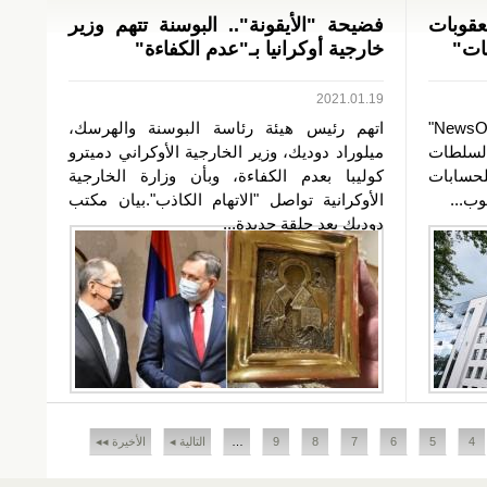
عقوبات
فضيحة "الأيقونة".. البوسنة تتهم وزير
ات"
خارجية أوكرانيا بـ"عدم الكفاءة"
2021.01.19
وصفت قنوات "112 أوكرانيا" و"NewsOne"
اتهم رئيس هيئة رئاسة البوسنة والهرسك،
 السلطات
ميلوراد دوديك، وزير الخارجية الأوكراني دميترو
حسابات
كوليبا بعدم الكفاءة، وبأن وزارة الخارجية
ب...
الأوكرانية تواصل "الاتهام الكاذب".بيان مكتب
دوديك يعد حلقة جديدة...
4
5
6
7
8
9
…
التالية ◂
الأخيرة ◂◂