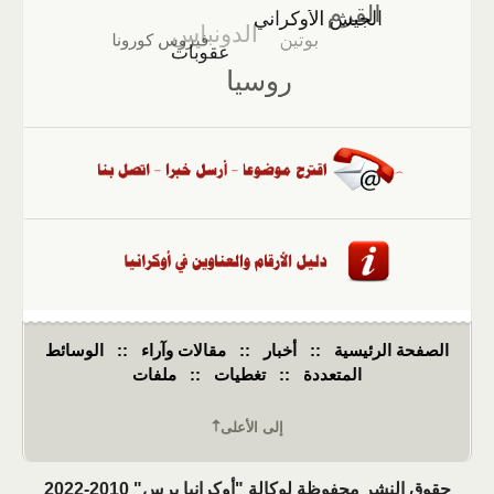
الصفحة الرئيسية
::
أخبار
::
مقالات وآراء
::
الوسائط
المتعددة
::
تغطيات
::
ملفات
إلى الأعلى
حقوق النشر محفوظة لوكالة "أوكرانيا برس" 2010-2022