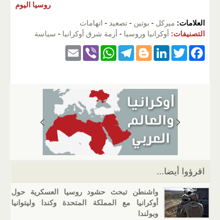
روسيا اليوم
العلامات:
ميركل
-
بوتين
-
تصعيد
-
اتهامات
التصنيفات:
أوكرانيا وروسيا
-
أزمة شرق أوكرانيا
-
سياسة
E
Vi
W
T
Bl
Li
T
F
m
b
h
el
o
n
wi
a
ail
er
at
e
g
k
tt
c
s
gr
g
e
er
e
A
a
er
dI
b
p
m
n
o
p
o
k
اقرؤوا أيضا...
واشنطن تبحث حشود روسيا العسكرية حول
أوكرانيا مع المملكة المتحدة وكندا وليتوانيا
وبولندا