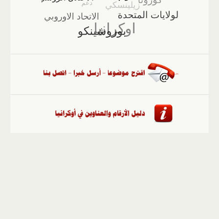
الصفحة الرئيسية
::
أخبار
::
مقالات وآراء
::
الوسائط
المتعددة
::
تغطيات
::
ملفات
إلى الأعلى
حقوق النشر محفوظة لوكالة "أوكرانيا برس" 2010-2022