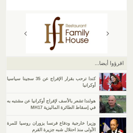
m
b
h
el
o
n
wi
a
ail
er
at
e
g
k
tt
c
s
gr
g
e
er
e
A
a
er
dI
b
p
m
n
o
p
o
k
اقرؤوا أيضا...
كندا ترحب بقرار الإفراج عن 35 سجينا سياسيا
أوكرانيا
هولندا تشعر بالأسف لإفراج أوكرانيا عن مشتبه به
في إسقاط الطائرة الماليزية MH17
وزيرا خارجية ودفاع فرنسا يزوران روسيا للمرة
الأولى منذ احتلال شبه جزيرة القرم