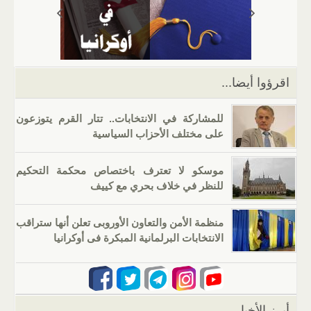
A
a
er
dI
b
p
m
n
o
p
o
k
اقرؤوا أيضا...
للمشاركة في الانتخابات.. تتار القرم يتوزعون
على مختلف الأحزاب السياسية
موسكو لا تعترف باختصاص محكمة التحكيم
للنظر في خلاف بحري مع كييف
منظمة الأمن والتعاون الأوروبى تعلن أنها ستراقب
الانتخابات البرلمانية المبكرة فى أوكرانيا
أبرز الأخبار