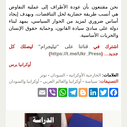
نحن مقتنعون بأن عودة الأطراف إلى عملية التفاوض
هي أنسب طريقة حضارية لحل التناقضات، وبهدف إيجاد
أساس ضروري لمزيد من الحوار السياسي، يمهد لبناء
دولة على مبادئ سيادة القانون، وحماية حقوق الإنسان
والحريات الأساسية.
اشترك في
قناتنا على "تيليجرام"
ليصلك كل
جديد...
(
https://t.me/Ukr_Press
)
أوكرانيا برس
العلامات:
الخارجية الأوكرانية
-
السودان
-
توتر
التصنيفات:
سياسة
-
أوكرانيا والعالم العربي
-
أوكرانيا والسودان
E
Vi
W
T
Bl
Li
T
F
m
b
h
el
o
n
wi
a
ail
er
at
e
g
k
tt
c
s
gr
g
e
er
e