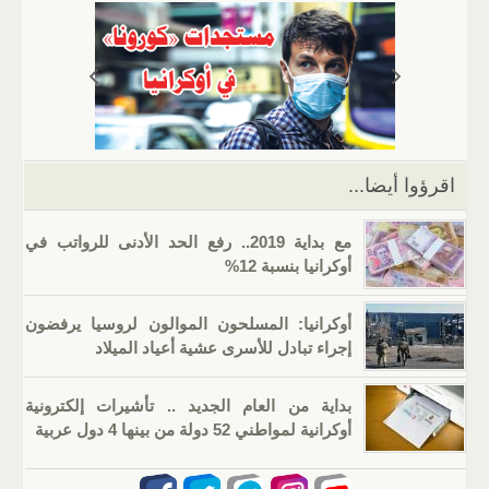
s
gr
g
e
er
e
A
a
er
dI
b
p
m
n
o
p
o
k
اقرؤوا أيضا...
مع بداية 2019.. رفع الحد الأدنى للرواتب في
أوكرانيا بنسبة 12%
أوكرانيا: المسلحون الموالون لروسيا يرفضون
إجراء تبادل للأسرى عشية أعياد الميلاد
بداية من العام الجديد .. تأشيرات إلكترونية
أوكرانية لمواطني 52 دولة من بينها 4 دول عربية