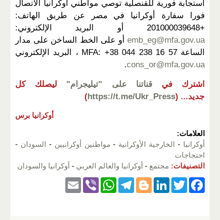
استجابة فورية للقنصلية توصي مواطني أوكرانيا الاتصال
فورا سفارة أوكرانيا في مصر عن طريق الهاتف:
+201000039648 أو البريد الإلكتروني:
emb_eg@mfa.gov.ua
أو على الخط الساخن على مدار
الساعة MFA: +38 044 238 16 57 ، البريد الإلكتروني
.
cons_or@mfa.gov.ua
اشترك في
قناتنا على "تيليجرام"
ليصلك كل
جديد...
(
https://t.me/Ukr_Press
)
أوكرانيا برس
العلامات:
أوكرانيا
-
الخارجية الأوكرانية
-
مواطنين أوكرانيين
-
السودان
-
احتجاجات
التصنيفات:
مجتمع
-
أوكرانيا والعالم العربي
-
أوكرانيا والسودان
E
Vi
W
T
Bl
Li
T
F
m
b
h
el
o
n
wi
a
ail
er
at
e
g
k
tt
c