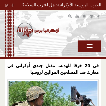
Jump to Navigation
الحرب الروسية الأوكرانية: هل اقترب السلام؟
في 30 خرقا للهدنة.. مقتل جندي أوكراني في
معارك ضد المسلحين الموالين لروسيا