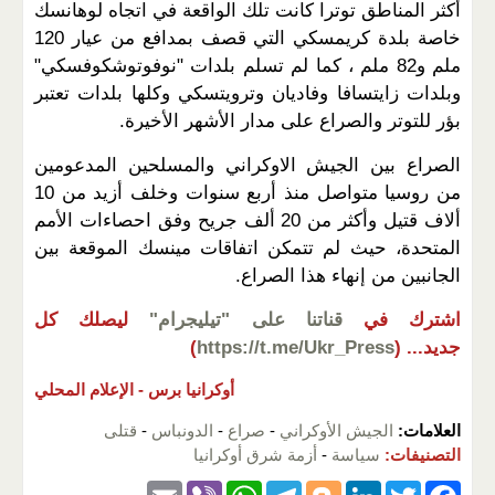
أكثر المناطق توترا كانت تلك الواقعة في اتجاه لوهانسك
خاصة بلدة كريمسكي التي قصف بمدافع من عيار 120
ملم و82 ملم ، كما لم تسلم بلدات "نوفوتوشكوفسكي"
وبلدات زايتسافا وفاديان وترويتسكي وكلها بلدات تعتبر
بؤر للتوتر والصراع على مدار الأشهر الأخيرة.
الصراع بين الجيش الاوكراني والمسلحين المدعومين
من روسيا متواصل منذ أربع سنوات وخلف أزيد من 10
ألاف قتيل وأكثر من 20 ألف جريح وفق احصاءات الأمم
المتحدة، حيث لم تتمكن اتفاقات مينسك الموقعة بين
الجانبين من إنهاء هذا الصراع.
اشترك في
قناتنا على "تيليجرام"
ليصلك كل
جديد...
(
https://t.me/Ukr_Press
)
أوكرانيا برس -
الإعلام المحلي
العلامات:
الجيش الأوكراني
-
صراع
-
الدونباس
-
قتلى
التصنيفات:
سياسة
-
أزمة شرق أوكرانيا