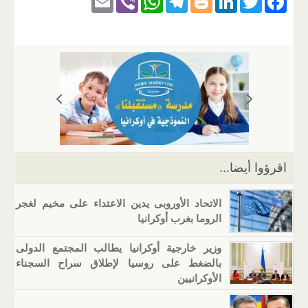
E
Vi
W
T
Bl
Li
T
F
m
b
h
el
o
n
wi
a
ail
er
at
e
g
k
tt
c
s
gr
g
e
er
e
A
a
er
dI
b
p
m
n
o
p
o
k
اقرؤوا أيضا...
الاتحاد الأوروبى يدين الاعتداء على مخيم لغجر
الروما بغرب أوكرانيا
وزير خارجية أوكرانيا يطالب المجتمع الدولى
بالضغط على روسيا لإطلاق سراح السجناء
الأوكرانيين