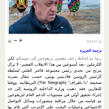
2023.07.16
ترجمة الجزيرة
ربما تم إحباط زحف يفغيني بريغوجين إلى موسكو
، لكن
الكرملين -بعد أسبوعين من هذا الانقلاب القصير- لا يزال
يترنح من تحدي رئيس مجموعة فاغنر العلني لسلطة
الرئيس الروسي فلاديمير بوتين، حسب مقال نشرته
صحيفة "ذا تلغراف" (The Telegraph) البريطانية. ووفقا
للتقارير، فقد ذهبت وزارة الداخلية الروسية إلى حد
إجراء تحقيق أولي في مستويات الدعم العام لبريغوجين
تم قياسه من خلال مراقبة منشورات وسائل التواصل
الاجتماعي وعمليات البحث على الإنترنت التي قام بها