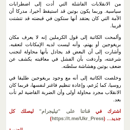
من الانقلابات الفاشلة التي أدت إلى اضطرابات
سياسية. وربما يكون بوتين قد استيقظ أخيرا، مدركا أن
الأمة التي كان يعتقد أنها ستكون في قبضته قد تتشتت
قريبا.
وألمحت الكاتبة إلى قول الكرملين إنه لا يعرف مكان
بريغوجين أو يهتم، وأنه ليست لديه الإمكانات لتعقبه.
وأشارت إلى أن البعض قد يجادل بأنها محاولة لتجنب
شرعنته، وأردفت بأن الفشل في معاقبته يكشف عن
ضعف بوتين وهشاشة سلطته.
وخلصت الكاتبة إلى أنه مع وجود بريغوجين طليقا في
روسيا، كما يُزعم، وإعادة تنظيم فاغنر لنفسها، فربما كان
الانقلاب مجرد محاولة أولى وأن الضربة القاضية لم تأت
بعد.
اشترك في
قناتنا على "تيليجرام"
ليصلك كل
جديد...
(
https://t.me/Ukr_Press
)
الجزيرة