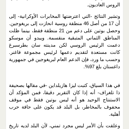
الروس العاديون.
وتشير النتائج -التي اعترضتها المخابرات الأوكرانية- إلى
أن 17 من أصل 46 منطقة روسية انحازت إلى بريغوجين.
وحصل بوتين على دعم من 21 منطقة فقط، بينما ظلت
المناطق الثماني المتبقية منقسمة. ويبدو أن موسكو
دعمت الرئيس الروسي لكن مدينته سان بطرسبرغ
كانت مستعدة لتقديم دعمها لرئيس مجموعة فاغنر.
وحسب ما ورد، فإن الدعم العام لبريغوجين في جمهورية
داغستان بلغ 97%.
في هذا السياق، كتبت ليزا هازيلداين -في مقالها بصحيفة
ذا تلغراف- أنه إذا كان التقرير دقيقا، فمن المؤكد أن
الاستنتاج الوحيد هو أنه ليس بوتين فقط في موقف
محفوف بالمخاطر، بل البلد قد يكون على حافة حرب
أهلية.
وعلقت بأن الأمر ليس مجرد تمني، لأن البلد لديه تاريخ