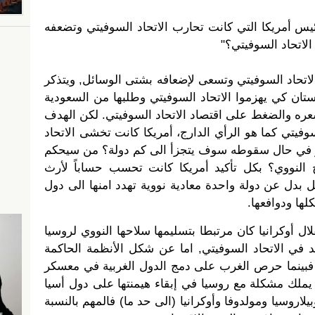
يس أمريكا التي كانت تحارب الاتحاد السوفيتي وتضعفه
لاتحاد السوفيتي؟"
لاتحاد السوفيتي وتسعى لإضعافه بشتى الوسائل, ويتذكر
ستان كي يهزموا الاتحاد السوفيتي وطلبها من السعودية
عره والضغط على اقتصاد الاتحاد السوفيتي. لكن الهدف
سوفيتي كما هو الرأي الدارج، أمريكا كانت تخشى الاتحاد
هو في حال سقوطه سوف يتجزأ الى كم دولة؟ من سيحكم
 النووي؟ بكل تأكيد أمريكا كانت تحسب حساباً لأرث
بدل عن دولة واحدة معادية نووية تهدد امنها الى دول
ها ودوافعها.
ل أوكرانيا كان مرتبطا بتسليمها سلاحها النووي لروسيا
د في الاتحاد السوفيتي, اما عن شكل الأنظمة الحاكمة
 فبينما حرص الغرب على دمج الدول الغربية في معسكر
 يملك مشكلة مع روسيا في إبقاء هيمنتها على دول أسيا
لاروسيا ومولدوفا وأوكرانيا (الى حد ما) فالمهم بالنسبة