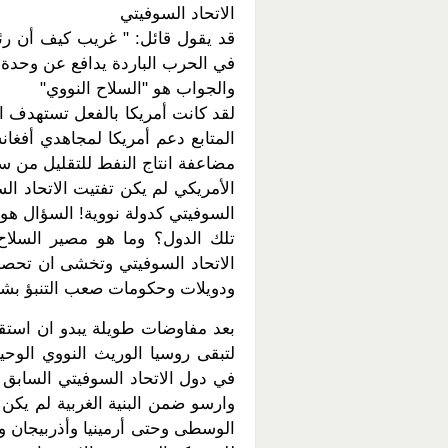
الاتحاد السوفيتي
قد يقول قائل: " غريب كيف أن رئ
في الحرب الباردة يدافع عن وحدة ا
والجواب هو "السلاح النووي"
لقد كانت أمريكا بالفعل تستهدف ا
المتابع دعم أمريكا لمجاهدي أفغان
مضاعفة انتاج النفط للتقليل من س
الأمريكي لم يكن تفتيت الاتحاد ال
السوفيتي كدولة نووية! السؤال 
تلك الدول؟ وما هو مصير السلاح
الاتحاد السوفيتي وتخشى ان تحصل 
ودويلات وحكومات صعب التنبؤ بشكل
بعد مفاوضات طويلة يبدو ان استقلا
لتبقى روسيا الوريث النووي الوحي
في دول الاتحاد السوفيتي السابق
وارسو ضمن البنية الغربية لم يكن
الوسطى وحتى أرمينيا وأذربيجان وبي