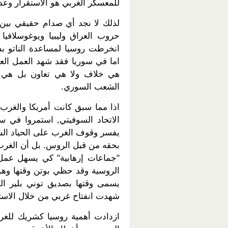
للمعسكر الغربي هو الاستقرار وعد
لذلك لا نجد أي صدام حقيقي بين 
حروب العراق وليبيا ويوغوسلافي
انخرطت روسيا لمساعدة الناتو 
اما في سوريا فقد شهد العمل الع
هي خلاف ولا هي تعاون بل هي
الشعب السوري.
اذا مما سبق كانت أمريكا والغرب
الاتحاد السوفيتي, استمروا في 
يفسر وقوف الغرب على الحياد ال
بحقه من قبل الروس. بل أن الغرب
"جماعات إرهابية" كي يسهل عمل
الروسية وقد حظي بوتن وقتها وهو 
يسمى وقتها بصديق توني بلير الم
شهدت انفتاح غربي من خلال الاستث
ازدادت أهمية روسيا كشريك للغرب