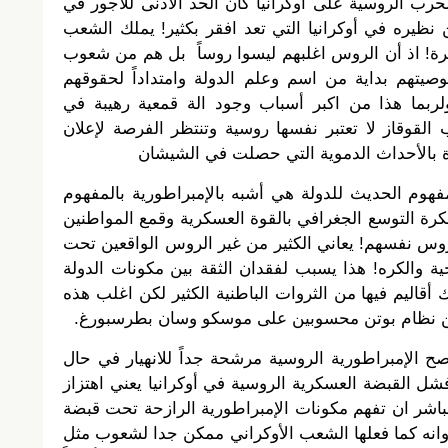
لحرب الروسية على أوكرانيا كان الحد الأدنى للأجور في
 نظيره في أوكرانيا التي تعد افقر بكثير! يملك الشعب
رة! اذ أن الروس اغلبهم ليسوا روساً بل هم من شعوب
وصيتهم بداية من اسم وعلم الدولة وامتداداً لحقوقهم
ولربما هذا من اكبر أسباب وجود الة قمعية رهيبة في
 القوقاز لا تعتبر نفسها روسية وتنتظر الفرصة لإعلان
رة بالأحداث الدموية التي حصلت في الشيشان
مفهوم الحديث للدولة هي أشبه بالإمبراطورية بالمفهوم
كرة التوسع الجغرافي بالقوة العسكرية وقمع المواطنين
روس نفسهم! يعاني الكثير من غير الروس الواقعين تحت
ة والكره! هذا يسبب لفقدان الثقة بين مكونات الدولة
 أقاليم فيها من الثروات الباطنية الكثير لكن اغلب هذه
ن من نظام بوتن محسوبين على موسكو وسان بطرسبورغ.
صح الإمبراطورية الروسية مرشحة جداً للانهيار في حال
ل القبضة العسكرية الروسية في أوكرانيا يعني اهتزاز
اشر ان تفهم مكونات الإمبراطورية الرازحة تحت قبضة
وانه كما فعلها الشعب الأوكراني ممكن جدا لشعوب مثل