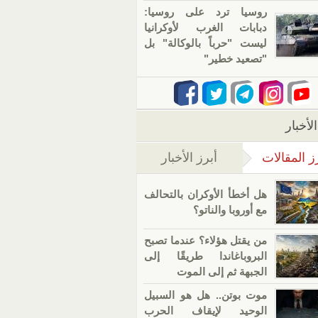
روسيا ترد على روسيا:
دبابات الغرب لأوكرانيا
ليست "حرباً بالوكالة" بل
"تصعيد خطير"
لأخبار
ز المقالات
أبرز الأخبار
(علامة التبويب النشطة)
هل أخطأ الأوكران بالتحالف
مع أوروبا والناتو؟
من يقتل هؤلاء؟ عندما تصبح
البروباغاندا طريقًا إلى
الجبهة ثم إلى الموت
موت بوتن.. هل هو السبيل
الوحيد لإيقاف الحرب