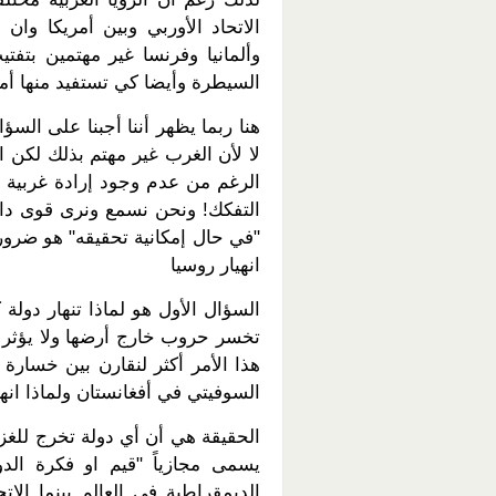
الاتحاد الأوربي وبين أمريكا وان ل
وألمانيا وفرنسا غير مهتمين بتفت
السيطرة وأيضا كي تستفيد منها أم
هنا ربما يظهر أننا أجبنا على الس
لا لأن الغرب غير مهتم بذلك لكن ا
الرغم من عدم وجود إرادة غربية ل
التفكك! ونحن نسمع ونرى قوى داخ
"في حال إمكانية تحقيقه" هو ضرور
انهيار روسيا
السؤال الأول هو لماذا تنهار دول
تخسر حروب خارج أرضها ولا يؤثر ه
هذا الأمر أكثر لنقارن بين خسارة 
السوفيتي في أفغانستان ولماذا انهار
الحقيقة هي أن أي دولة تخرج للغزو
يسمى مجازياً "قيم او فكرة الد
الديمقراطية في العالم بينما الا