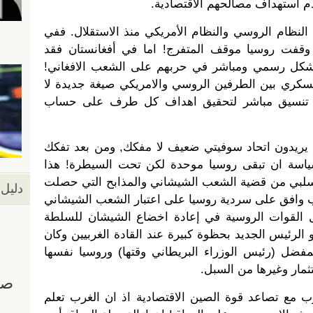
م استهداف مصالحهم الاقتصادية.
النظام الروسي والنظام الأمريكي منذ الاستقلال. ففي
ا وقفت روسيا موقف المتفرج! اما في أفغانستان فقد
بشكل رسمي ومباشر في حربهم على الشعب الافغاني!
سكري بين الطرفين الروسي والامريكي صيغة جديدة لا
 تنسيق مباشر لتحقيق اهداف كل طرف على حساب
 يريدون اتحاد سوفيتي ضعيف لا مفكك, ومن بعد تفكك
سياسة ان تبقى روسيا موحدة لكن تحت السيطرة! هذا
سلبي من قضية الشعب الشيشاني والمذابح التي حصلت
دليل 
 وافق على سردية روسيا على اعتبار الشعب الشيشاني
 القوات الروسية في إعادة اخضاع الشيشان للسلطة
الرئيس الجديد بحظوة كبيرة عند القادة الغربيين وكان
فضل (رئيس الوزراء البريطاني وقتها) وروسيا نفسها
مار وغيرها من السبل.
 مع تصاعد قوة الصين الاقتصادية اذ ان الغرب تعلم