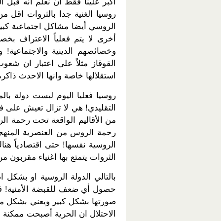
اكبر علينا فقط ان نعلم انه قبل ا
روسيا الغنية جدا بالثروات اقل من
الروسي أيضا مشاكل اجتماعية كبي
أخرى لا يتم فعلياً الاعتراف بخص
وخصائصهم الدينية والاجتماعية! 
القوقاز مثلاً على اعتبار ان شعوب
استقلالها خاصة وانها الاحدث ذاك
روسيا فعليا اليوم ليست دولة بال
التقليدي! هي لا تزال تعيش على ف
من الأقاليم الواقعة تحت رحمة ال
رحمة الروس من العنصرية المنهجي
الروسية نفسها! حتى اقتصادياً هناك
الثروات يتمتع بها اغنياء مقربو
بالتالي الدولة الروسية او بشكل ا
حصول أي ضعف للقبضة الأمنية! فش
صورتها بشكل كبير ويعني بشكل مب
الاحتلال ان الحرية أصبحت ممكنة 