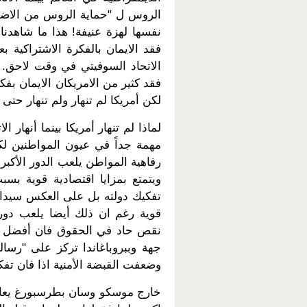
الروس ل "حماية الروس من الاضطه
نفسها لهزة عنيفة! هذا ما شاهدناه
فقد الايمان بالفكرة الاشتراكية ب
الاتحاد السوفيتي في وقت لاحق.
فقد كثير من الامريكان الايمان بف
لكن أمريكا لم تنهار ولم تنهار حت
لماذا لم تنهار أمريكا بينما أنهار
مهمة جداً في عيون المواطنين لك
رفاهية المواطن يلعب الدور الأكب
ويتمتع بمزايا اقتصادية قوية ب
تفكيك دولته بل على العكس سيدافع
قوية رغم ان ذلك أيضا يلعب دور
نقص حاد في الحقوق فان أفضل طر
جهة وببروباغاندا تركز على "رسا
وضعفت القبضة الأمنية اذا فان تفك
خارج موسكو وسان بطرسبورغ يعاني