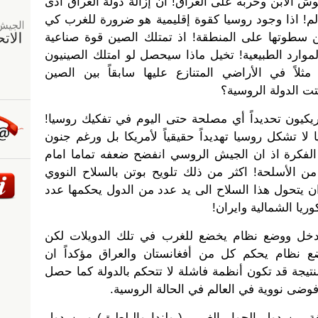
 الابن وحربه على العراق! ان إزالة دولة العراق أدى
لم! اذا وجود روسيا كقوة إقليمية هو ضرورة للغرب كي
سطوتها على المنطقة! اذ تمتلك الصين قوة صناعية
الموارد الطبيعية! تخيل ماذا سيحصل لو امتلك الصينيون
ثلاً في الأراضي المتنازع عليها سابقاً بين الصين
تت الدولة الروسية؟
ريكيون تحديداً أي مصلحة حتى اليوم في تفكيك روسيا!
لا تشكل روسيا تهديداً حقيقياً لأمريكا بل ورغم جنون
لفكرة اذ ان الجيش الروسي انفضح ضعفه تماما امام
ن الأسلحة! اكثر من ذلك تلويح بوتن بالسلاح النووي
يتحول هذا السلاح الى يد عدد من الدول يحكمها عدد
ريا الشمالية وايران!
تدخل ووضع نظام يخضع للغرب في تلك الدويلات لكن
 نظام يحكم كل من أفغانستان والعراق مؤكداً ان
نتيجة قد تكون أنظمة فاشلة لا تتحكم بالدولة كما حصل
وضى نووية في العالم في الحالة الروسية.
ة بين دول الجوار الغربي (بولندا والبلطيق) وبين دول