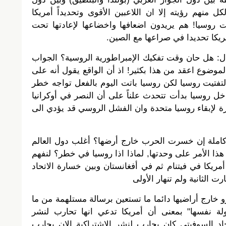
كل منهم رؤيته إلا ان اللاعبين الأقوى وتحديداً أمريكا
يت روسيا! هم يريدون اضعافها واخضاعها لإعادتها تحت
ريكا تحديدا في صراعها مع الصين.
ؤال: هل حان وقت تفكيك الإمبراطورية الروسية؟ الجواب
لموضوع اعقد من هذا بكثير! اذ أن الواقع يقول أنه على
تفتيت روسيا لكن روسيا باتت اليوم بالفعل تواجه خطر
ل روسيا بدأت تتحدث علناً على أن النصر في أوكرانيا
ة لإبقاء روسيا متحدة وان الفشل الروسي قد يؤدي الى
ة كاملة إن خسرت الحرب خارج أرضها؟ أغلب دول العالم
ذا الأمر على وحدتها, لماذا اذا روسيا في خطر؟ لنفهم
أمريكا في فيتنام ثم في أفغانستان وبين خسارة الاتحاد
ت الثانية ولم تنهار الأولى
 خارج أراضيها دائما ما تستعين برسالة مستلهمة من ما
ولة نفسها" بمعنى أن أمريكا تدعي انها تحارب لنشر
تحاد السوفيتي كان يحارب لنشر الاشتراكية الان يحارب