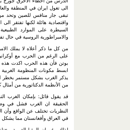
الدرس من أخطاء الأخرق جورج بوش
الى تغول ايران في المنطقة والعا
تبقى جار منافس للصين وتحد من 
واقتصادية هائلة لكنها تفتقر الى 
السيطرة على الموارد الطبيعية م
والامبراطورية الروسية في حال تف
من كل ما ذكر أعلاه لا يملك الام
على الرغم من الحرب مع أوكرانيا 
بوتن فأن هذه الحرب اكدت هذه ا
ابسط مكونات المنظومة الغربية م
يذكر الغرب بشكل مستمر بخطر ان 
من الأنظمة الدكتاتورية من أمثال كو
قد يقول قائل: بإمكان الغرب ال
الحقيقة ان الغرب فشل في وضع
النظريات تختلف عن الواقع وأن ال
في العراق وأفغانستان مما يشكل ف
لذلك رغم ان الرؤيا الغربية مختلف