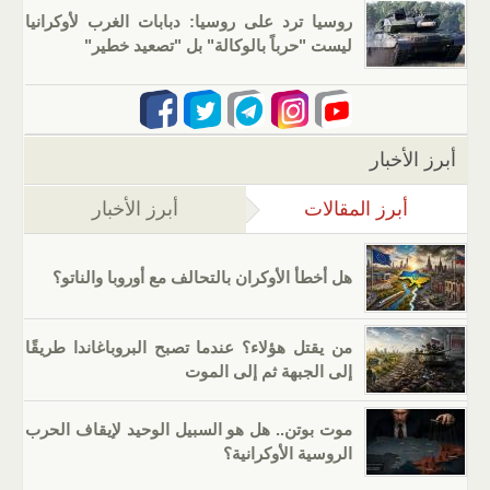
روسيا ترد على روسيا: دبابات الغرب لأوكرانيا
ليست "حرباً بالوكالة" بل "تصعيد خطير"
أبرز الأخبار
أبرز المقالات
(علامة التبويب النشطة)
أبرز الأخبار
هل أخطأ الأوكران بالتحالف مع أوروبا والناتو؟
من يقتل هؤلاء؟ عندما تصبح البروباغاندا طريقًا
إلى الجبهة ثم إلى الموت
موت بوتن.. هل هو السبيل الوحيد لإيقاف الحرب
الروسية الأوكرانية؟