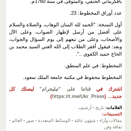
بآقكرماني الحنفي، والمتوفى في سنة 1760م.
عدد أوراق المخطوط: 23.
أول النسخة: "الحمد لله المنان الوهاب، والصلاة والسلام
على أفضل من أرسل لإظهار الصواب، وعلى الآل
والأصحاب، وعلى من تبعهم إلى يوم السؤال والجواب،
وبعد: فيقول أفقر الطلاب إلى الله الغني السيد محمد بن
الحاج حميد الكفوي ..".
المخطوط: في علم المنطق.
المخطوط محفوظ في مكتبة جامعة الملك سعود.
اشترك في
قناتنا على "تيليجرام"
ليصلك كل
جديد...
(
https://t.me/Ukr_Press
)
العلامات:
تاريخ
-
أرشيف
التصنيفات:
مقالات وآراء
-
شؤون عامّة
-
الوسائط المتعددة
-
صور
-
العالم
-
ثقافة وفن