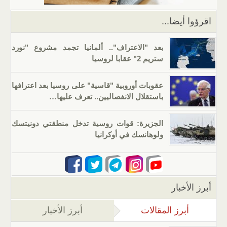
k
اقرؤوا أيضا...
بعد "الاعتراف".. ألمانيا تجمد مشروع "نورد
ستريم 2" عقابا لروسيا
عقوبات أوروبية "قاسية" على روسيا بعد اعترافها
باستقلال الانفصاليين.. تعرف عليها…
الجزيرة: قوات روسية تدخل منطقتي دونيتسك
ولوهانسك في أوكرانيا
أبرز الأخبار
أبرز المقالات
(علامة التبويب النشطة)
أبرز الأخبار