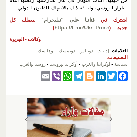
من جهتها، أكدت اليونان في بيان لخارجيتها رفضها التام
للقرار الروسي، واصفة ذلك بالانتهاك للقانون الدولي.
اشترك في
قناتنا على "تيليجرام"
ليصلك كل
جديد...
(
https://t.me/Ukr_Press
)
وكالات -
الجزيرة
العلامات:
إدانات
-
دونباس
-
دونيتسك
-
لوهانسك
التصنيفات:
سياسة
-
أوكرانيا والغرب
-
أوكرانيا وروسيا
-
روسيا والغرب
E
Vi
W
T
Bl
Li
T
F
m
b
h
el
o
n
wi
a
ail
er
at
e
g
k
tt
c
s
gr
g
e
er
e
A
a
er
dI
b
p
m
n
o
p
o