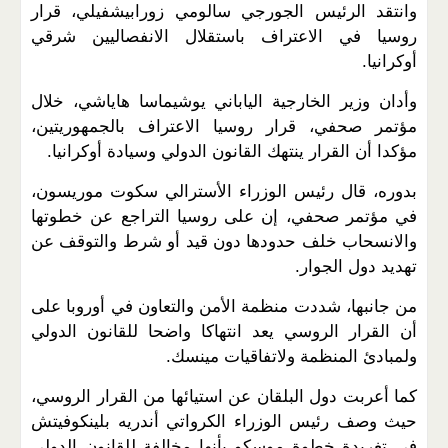
وانتقد الرئيس الجورجي سالومي زورابيشفيلي، قرار
روسيا في الاعتراف باستقلال الانفصاليين شرقي
أوكرانيا.
وأدان وزير الخارجية الياباني يوشيماسا هاياشي، خلال
مؤتمر صحفي، قرار روسيا الاعتراف بالجمهوريتين،
مؤكدا أن القرار ينتهك القانون الدولي وسيادة أوكرانيا.
بدوره، قال رئيس الوزراء الأسترالي سكوت موريسون،
في مؤتمر صحفي، إن على روسيا التراجع عن خطوتها
والانسحاب خلف حدودها دون قيد أو شرط والتوقف عن
تهديد دول الجوار.
من جانبها، شددت منظمة الأمن والتعاون في أوروبا على
أن القرار الروسي يعد انتهاكا واضحا للقانون الدولي
ولمبادئ المنظمة ولاتفاقيات مينسك.
كما أعربت دول البلقان عن استيائها من القرار الروسي،
حيث وصف رئيس الوزراء الكرواتي أندريه بلينكوفيتش
في تغريدة خطوة موسكو بأنها مخالفة للقانون الدولي