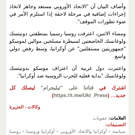
وأضاف البيان أن "الاتحاد الأوروبي مستعد وجاهز لاتخاذ
إجراءات إضافية في مرحلة لاحقة إذا استلزم الأمر في
ضوء تطورات الموقف".
ومساء الاثنين، اعترفت روسيا رسميا بمنطقتي دونيتسك
ولوغانسك الخاضعتين لسيطرة مسلحين موالين لموسكو
"جمهوريتين مستقلتين" عن أوكرانيا، وسط رفض دولي
واسع.
واعتبرت دول غربية أن اعتراف موسكو بدونيتسك
ولوغانسك "بداية فعلية للحرب الروسية ضد أوكرانيا".
اشترك في
قناتنا على "تيليجرام"
ليصلك كل
جديد...
(
https://t.me/Ukr_Press
)
وكالات -
الجزيرة
العلامات:
عقوبات
التصنيفات:
سياسة
-
أوكرانيا والاتحاد الأوروبي
-
أوكرانيا وروسيا
-
روسيا