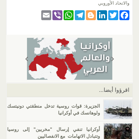
والاتحاد الأوروبي
E
Vi
W
T
Bl
Li
T
F
m
b
h
el
o
n
wi
a
ail
er
at
e
g
k
tt
c
s
gr
g
e
er
e
A
a
er
dI
b
p
m
n
o
p
o
k
اقرؤوا أيضا...
الجزيرة: قوات روسية تدخل منطقتي دونيتسك
ولوهانسك في أوكرانيا
أوكرانيا تنفي إرسال "مخربين" إلى روسيا
وتتبادل الاتهامات مع الانفصاليين