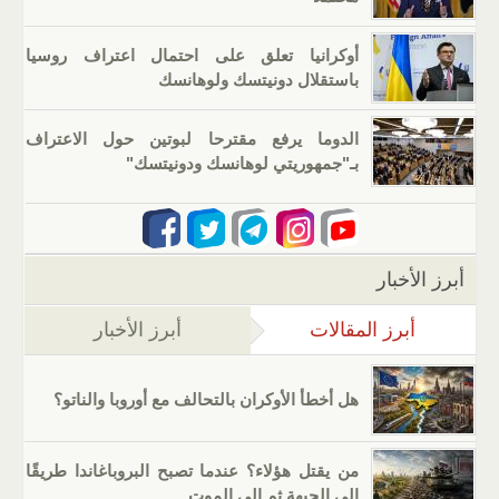
أوكرانيا تعلق على احتمال اعتراف روسيا
باستقلال دونيتسك ولوهانسك
الدوما يرفع مقترحا لبوتين حول الاعتراف
بـ"جمهوريتي لوهانسك ودونيتسك"
أبرز الأخبار
أبرز المقالات
(علامة التبويب النشطة)
أبرز الأخبار
هل أخطأ الأوكران بالتحالف مع أوروبا والناتو؟
من يقتل هؤلاء؟ عندما تصبح البروباغاندا طريقًا
إلى الجبهة ثم إلى الموت