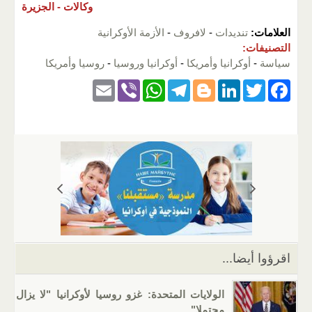
وكالات -
الجزيرة
العلامات:
تنديدات
-
لافروف
-
الأزمة الأوكرانية
التصنيفات:
سياسة
-
أوكرانيا وأمريكا
-
أوكرانيا وروسيا
-
روسيا وأمريكا
E
Vi
W
T
Bl
Li
T
F
m
b
h
el
o
n
wi
a
ail
er
at
e
g
k
tt
c
s
gr
g
e
er
e
A
a
er
dI
b
p
m
n
o
p
o
k
اقرؤوا أيضا...
الولايات المتحدة: غزو روسيا لأوكرانيا "لا يزال
محتملا"