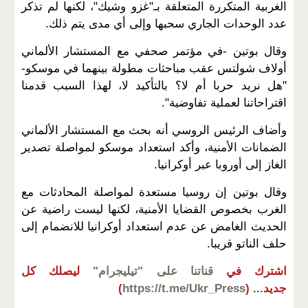
الغربية المتكررة المتعلقة بـ"غزو وشيك"، لكنها لم تذكر
عدد الوحدات الجاري سحبها وإلى أي مدى يتم ذلك.
وقال بوتين -في مؤتمر صحفي مع المستشار الألماني
أولاف شولتس عقب مباحثات مطولة بينهما في موسكو-
"هل نريد حربا أم لا؟ بالتأكيد لا، لهذا السبب قدمنا
اقتراحاتنا لعملية تفاوضية".
وأضاف الرئيس الروسي أنه بحث مع المستشار الألماني
الضمانات الأمنية، وأكد استعداد موسكو لمواصلة تصدير
الغاز إلى أوروبا عبر أوكرانيا.
وقال بوتين إن روسيا مستعدة لمواصلة المحادثات مع
الغرب بخصوص القضايا الأمنية، لكنها ليست راضية عن
الحديث الغامض عن عدم استعداد أوكرانيا للانضمام إلى
حلف الناتو قريبا.
اشترك في
قناتنا على "تيليجرام"
ليصلك كل
جديد...
(
https://t.me/Ukr_Press
)