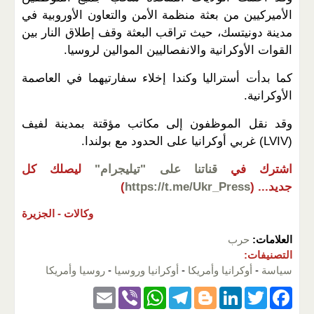
الأميركيين من بعثة منظمة الأمن والتعاون الأوروبية في
مدينة دونيتسك، حيث تراقب البعثة وقف إطلاق النار بين
القوات الأوكرانية والانفصاليين الموالين لروسيا.
كما بدأت أستراليا وكندا إخلاء سفارتيهما في العاصمة
الأوكرانية.
وقد نقل الموظفون إلى مكاتب مؤقتة بمدينة لفيف
(LVIV) غربي أوكرانيا على الحدود مع بولندا.
اشترك في
قناتنا على "تيليجرام"
ليصلك كل
جديد...
(
https://t.me/Ukr_Press
)
وكالات -
الجزيرة
العلامات:
حرب
التصنيفات:
سياسة
-
أوكرانيا وأمريكا
-
أوكرانيا وروسيا
-
روسيا وأمريكا
E
Vi
W
T
Bl
Li
T
F