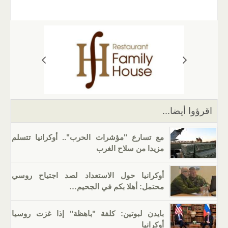
m
b
h
el
o
n
wi
a
ail
er
at
e
g
k
tt
c
s
gr
g
e
er
e
A
a
er
dI
b
p
m
n
o
p
o
k
اقرؤوا أيضا...
مع تسارع "مؤشرات الحرب".. أوكرانيا تتسلم
مزيدا من سلاح الغرب
أوكرانيا حول الاستعداد لصد اجتياح روسي
محتمل: أهلا بكم في الجحيم…
بايدن لبوتين: كلفة "باهظة" إذا غزت روسيا
أوكرانيا