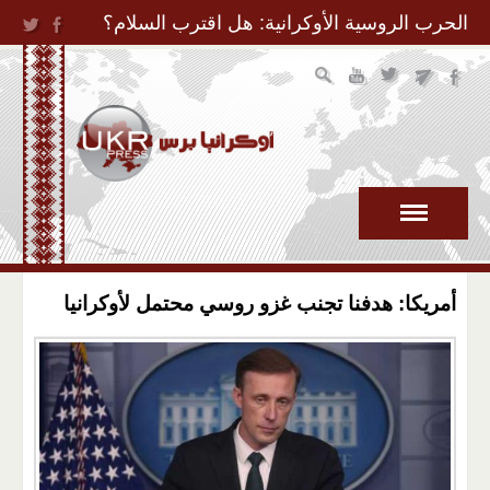
Jump to Navigation
الحرب الروسية الأوكرانية: هل اقترب السلام؟
أمريكا: هدفنا تجنب غزو روسي محتمل لأوكرانيا