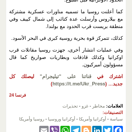
كما أعلنت روسيا ما تسميه مناورات عسكرية مشتركة
مع بيلاروس وأرسلت عدة كتائب إلى شمال كييف وفي
منطقة بريست قرب الحدود مع بولندا.
كذلك، تتمركز قوة بحرية روسية كبرى في البحر الأسود.
وفي عمليات انتشار أخرى، جهزت روسيا مقاتلات قرب
اوكرانيا وكذلك قاذفات وبطاريات صواريخ كما قال
مسؤولون أميركيون.
اشترك في
قناتنا على "تيليجرام"
ليصلك كل
جديد...
(
https://t.me/Ukr_Press
)
فرنسا 24
العلامات:
مخاطر
-
غزو
-
تحذيرات
التصنيفات:
سياسة
-
أوكرانيا وأمريكا
-
أوكرانيا وروسيا
-
روسيا وأمريكا
E
Vi
W
T
Bl
Li
T
F