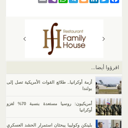
m
b
h
el
o
n
wi
a
ail
er
at
e
g
k
tt
c
s
gr
g
e
er
e
A
a
er
dI
b
p
m
n
o
p
o
k
اقرؤوا أيضا...
أزمة أوكرانيا.. طلائع القوات الأمريكية تصل إلى
بولندا
أمريكيون: روسيا مستعدة بنسبة 70% لغزو
أوكرانيا
بلينكن وكوليبا يبحثان استمرار الحشد العسكري