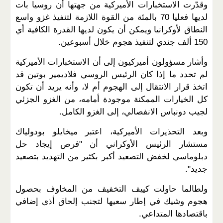
وقدّرت الاستخبارات الأميركية من جهتها أن روسيا بات
لديها فعليا 70 بالمئة من القوة اللازمة لتنفيذ غزو واسع
النطاق لأوكرانيا ويمكن أن يكون لديها القدرة الكافية أي
150 ألف جندي لتنفيذ هجوم خلال أسبوعين.
وأشار مسؤولون أميركيون إلى أن الاستخبارات الأميركية
لم تحدد ما إذا كان الرئيس الروسي فلاديمير بوتين قد
اتخذ قرار الانتقال إلى الهجوم أم لا، وأنه يريد أن تكون
كل الخيارات الممكنة موجودة أمامه، من الغزو الجزئي
لجيب دونباس الانفصالي، إلى الغزو الكامل.
وبعد التحذيرات الأميركية، اعتبر ميخايلو بودولياك
مستشار الرئيس الأوكراني أن "فرص إيجاد حل
دبلوماسي لخفض التصعيد أكبر بكثير من التهديد بتصعيد
جديد".
ولطالما حاولت كييف التخفيف من المخاوف بحصول
هجوم وشيك في إطار سعيها لتجنب إلحاق أذى إضافي
باقتصادها المتداعي.