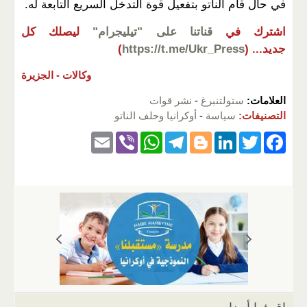
في حال قام الناتو بتفعيل قوة التدخل السريع التابعة له.
اشترك في
قناتنا على "تيليجرام"
ليصلك كل
جديد...
(
https://t.me/Ukr_Press
)
وكالات -
الجزيرة
العلامات:
ستولتنبرغ
-
نشر قوات
التصنيفات:
سياسة
-
أوكرانيا وحلف الناتو
E
Vi
W
T
Bl
Li
T
F
m
b
h
el
o
n
wi
a
ail
er
at
e
g
k
tt
c
s
gr
g
e
er
e
A
a
er
dI
b
p
m
n
o
p
o
k