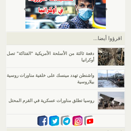
A
a
er
dI
b
p
m
n
o
p
o
k
اقرؤوا أيضا...
دفعة ثالثة من الأسلحة الأمريكية "الفتاكة" تصل
أوكرانيا
واشنطن تهدد مينسك على خلفية مناورات روسية
بيلاروسية
روسيا تطلق مناورات عسكرية في القرم المحتل