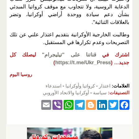
الدعاية الروسية، ولا تتجاوب مع موقف كرواتيا المبدئي
بشأن دعم سيادة ووحدة أراضي أوكرانيا، وتضر
بالعلاقات الثنائية".
وطالبت الخارجية الأوكرانية بتقديم اعتذار علني عن تلك
التصريحات وعدم تكرارها في المستقبل.
اشترك في
قناتنا على "تيليجرام"
ليصلك كل
جديد...
(
https://t.me/Ukr_Press
)
روسيا اليوم
العلامات:
اعتذار
-
كرواتيا وأوكرانيا
-
استدعاء
التصنيفات:
سياسة
-
أوكرانيا والاتحاد الأوروبي
E
Vi
W
T
Bl
Li
T
F
m
b
h
el
o
n
wi
a
ail
er
at
e
g
k
tt
c
s
gr
g
e
er
e