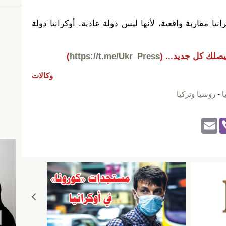
انيا مقاربة واقعية، لأنها ليس دولة عادية. أوكرانيا دولة
يصلك كل جديد...
(
https://t.me/Ukr_Press
)
وكالات
ا
-
روسيا وتركيا
E
Vi
m
b
ail
er