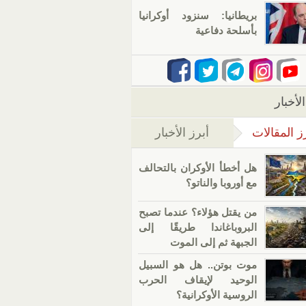
بريطانيا: سنزود أوكرانيا
بأسلحة دفاعية
لأخبار
ز المقالات
أبرز الأخبار
(علامة التبويب النشطة)
هل أخطأ الأوكران بالتحالف
مع أوروبا والناتو؟
من يقتل هؤلاء؟ عندما تصبح
البروباغاندا طريقًا إلى
الجبهة ثم إلى الموت
موت بوتن.. هل هو السبيل
الوحيد لإيقاف الحرب
الروسية الأوكرانية؟