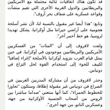
قد تكون هناك اتفاقيات ثنائية محتملة مع الأمريكيين
والبريطانيين والدول الغربية الأخرى التي تقيم منشآت
وقواعد عسكرية على ضفاف بحر آزوف".
وتابع: "هذا أيضا غير مقبول بالنسبة لنا، لأن نشر أسلحة
هجومية على أراضي جيراننا مثل أوكرانيا، يشكل تهديدا
لروسيا، هو خط أحمر آخر".
ولفت لافروف إلى أن "المئات" من العسكريين
الأمريكيين والبريطانيين موجودون في أوكرانيا، في حين
يمثل قيام الغرب بتزويد أوكرانيا بالأسلحة "إغراء إضافيا"
لكييف للجوء إلى استخدام القوة لحل النزاع في
دونباس.
وحذر لافروف من أن مشاركة المدربين الغربيين في
الصراع في دونباس غير مقبولة إطلاقا، وستكون "تجاوزا
للخطوط الحمراء"، كما أنها ستعني "صداما مباشرا بين
الروس من أصحاب الجنسية الأوكرانية من جهة،
وعسكريي الناتو، من جهة أخرى".