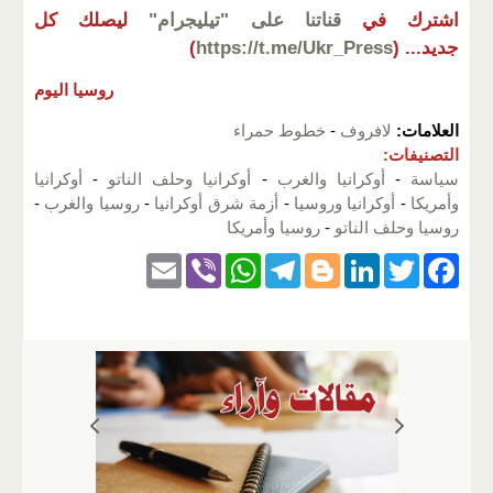
اشترك في
قناتنا على "تيليجرام"
ليصلك كل
جديد...
(
https://t.me/Ukr_Press
)
روسيا اليوم
العلامات:
لافروف
-
خطوط حمراء
التصنيفات:
سياسة
-
أوكرانيا والغرب
-
أوكرانيا وحلف الناتو
-
أوكرانيا
وأمريكا
-
أوكرانيا وروسيا
-
أزمة شرق أوكرانيا
-
روسيا والغرب
-
روسيا وحلف الناتو
-
روسيا وأمريكا
E
Vi
W
T
Bl
Li
T
F
m
b
h
el
o
n
wi
a
ail
er
at
e
g
k
tt
c
s
gr
g
e
er
e
A
a
er
dI
b
p
m
n
o
p
o