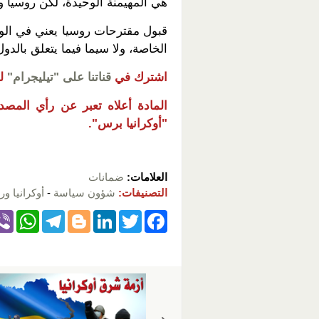
هي المهيمنة الوحيدة، لكن روسيا و
قبول مقترحات روسيا يعني في الوا
الخاصة، ولا سيما فيما يتعلق بالدول
اشترك في
قناتنا على "تيليجرام"
ل
المادة أعلاه تعبر عن رأي المصدر،
"أوكرانيا برس".
العلامات:
ضمانات
التصنيفات:
شؤون سياسة
-
أوكرانيا ور
W
T
Bl
Li
T
F
h
el
o
n
wi
a
at
e
g
k
tt
c
s
gr
g
e
er
e
A
a
er
dI
b