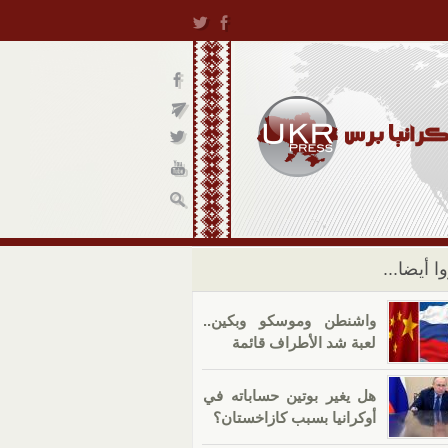
ا أيضا...
واشنطن وموسكو وبكين..
لعبة شد الأطراف قائمة
هل يغير بوتين حساباته في
أوكرانيا بسبب كازاخستان؟