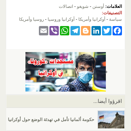
العلامات:
أوستن
-
شويغو
-
اتصالات
التصنيفات:
سياسة
-
أوكرانيا وأمريكا
-
أوكرانيا وروسيا
-
روسيا وأمريكا
E
Vi
W
T
Bl
Li
T
F
m
b
h
el
o
n
wi
a
ail
er
at
e
g
k
tt
c
s
gr
g
e
er
e
A
a
er
dI
b
p
m
n
o
p
o
k
اقرؤوا أيضا...
حكومة ألمانيا تأمل في تهدئة الوضع حول أوكرانيا