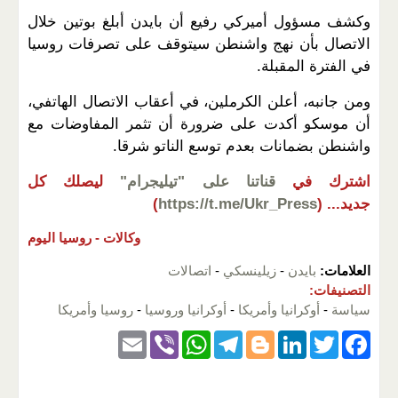
وكشف مسؤول أميركي رفيع أن بايدن أبلغ بوتين خلال
الاتصال بأن نهج واشنطن سيتوقف على تصرفات روسيا
في الفترة المقبلة.
ومن جانبه، أعلن الكرملين، في أعقاب الاتصال الهاتفي،
أن موسكو أكدت على ضرورة أن تثمر المفاوضات مع
واشنطن بضمانات بعدم توسع الناتو شرقا.
اشترك في
قناتنا على "تيليجرام"
ليصلك كل
جديد...
(
https://t.me/Ukr_Press
)
وكالات -
روسيا اليوم
العلامات:
بايدن
-
زيلينسكي
-
اتصالات
التصنيفات:
سياسة
-
أوكرانيا وأمريكا
-
أوكرانيا وروسيا
-
روسيا وأمريكا
E
Vi
W
T
Bl
Li
T
F
m
b
h
el
o
n
wi
a