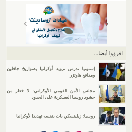
ail
er
at
e
g
k
tt
c
s
gr
g
e
er
e
A
a
er
dI
b
p
m
n
o
p
o
k
اقرؤوا أيضا...
إستونيا تدرس تزويد أوكرانيا بصواريخ جافلين
ومدافع هاوتزر
مجلس الأمن القومي الأوكراني: لا خطر من
حشود روسيا العسكرية على الحدود
روسيا: زيلينسكي بات بنفسه تهديدا لأوكرانيا