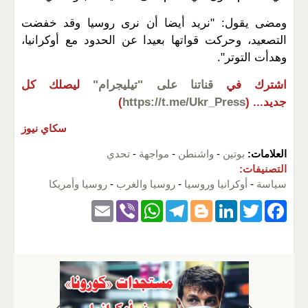
ومضى يقول: "نريد أيضا أن نرى روسيا وقد خفضت
التصعيد، وحركت قواتها بعيدا عن الحدود مع أوكرانيا،
وهدأت التوتر".
اشترك في
قناتنا على "تيليجرام"
ليصلك كل
جديد...
(
https://t.me/Ukr_Press
)
سكاي نيوز
العلامات:
بوتين
-
واشنطن
-
مواجهة
-
تحدي
التصنيفات:
سياسة
-
أوكرانيا وروسيا
-
روسيا والغرب
-
روسيا وأمريكا
E
Vi
W
T
Bl
Li
T
F
m
b
h
el
o
n
wi
a
ail
er
at
e
g
k
tt
c
s
gr
g
e
er
e
A
a
er
dI
b