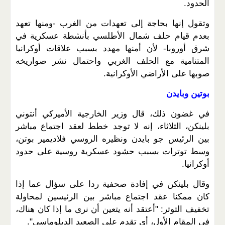
الحدود.
وتقول إنها بحاجة إلى تعهدات من الغرب -ومنها تعهد
بعدم قيام حلف شمال الأطلسي بأنشطة عسكرية في
شرق أوروبا- لأن أمنها مهدد بسبب علاقات أوكرانيا
المتنامية مع الحلف الغربي واحتمال نشر صواريخه
صوبها على الأراضي الأوكرانية.
بوتين وبايدن
في غضون ذلك، قال وزير الخارجية الأميركي أنتوني
بلينكن، الثلاثاء، إنه لا توجد خطط لعقد اجتماع مباشر
بين الرئيس جو بايدن ونظيره الروسي فلاديمير بوتن،
وسط توترات بسبب حشود عسكرية روسية على حدود
أوكرانيا.
وقال بلينكن في إفادة صحفية ردا على سؤال عما إذا
كان ممكنا عقد اجتماع مباشر بين الرئيسين لمحاولة
تخفيف التوتر: "أعتقد أنه يتعين أن نرى ما إذا كان هناك،
في المقام الأول، أي تقدم على الصعيد الدبلوماسي".