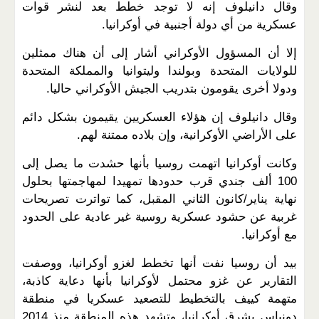
وقال دانيلوف إنه لا توجد خطط بعد لنشر قوات
عسكرية من أي دولة أجنبية في أوكرانيا.
إلا أن المسؤول الأوكراني أشار إلى أن هناك ممثلين
للولايات المتحدة وبولندا وليتوانيا والمملكة المتحدة
ودولا أخرى يقومون بتدريب الجيش الأوكراني حاليا.
وقال دانيلوف إن هؤلاء العسكريين يقيمون بشكل دائم
على الأراضي الأوكرانية، وإن بلاده ممتنة لهم.
وكانت أوكرانيا اتهمت روسيا بأنها حشدت ما يصل إلى
100 ألف جندي قرب حدودها تمهيدا لمهاجمتها بحلول
نهاية يناير/كانون الثاني المقبل، كما تواترت تصريحات
غربية عن حشود عسكرية روسية غير عادية على الحدود
مع أوكرانيا.
بيد أن روسيا نفت أنها تخطط لغزو أوكرانيا، ووصفت
التقارير عن غزو محتمل لأوكرانيا بأنها دعاية كاذبة،
متهمة كييف بالتخطيط للتصعيد عسكريا في منطقة
دونباس بشرق أوكرانيا، وتشهد هذه المنطقة منذ 2014