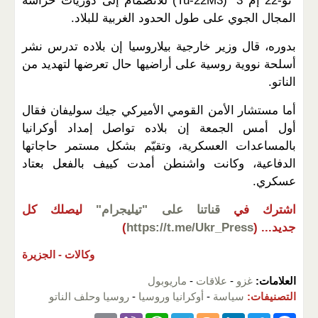
"تو-22 إم 3" (Tu-22M3) للانضمام إلى دوريات حراسة
المجال الجوي على طول الحدود الغربية للبلاد.
بدوره، قال وزير خارجية بيلاروسيا إن بلاده تدرس نشر
أسلحة نووية روسية على أراضيها حال تعرضها لتهديد من
الناتو.
أما مستشار الأمن القومي الأميركي جيك سوليفان فقال
أول أمس الجمعة إن بلاده تواصل إمداد أوكرانيا
بالمساعدات العسكرية، وتقيّم بشكل مستمر حاجاتها
الدفاعية، وكانت واشنطن أمدت كييف بالفعل بعتاد
عسكري.
اشترك في
قناتنا على "تيليجرام"
ليصلك كل
جديد...
(
https://t.me/Ukr_Press
)
وكالات -
الجزيرة
العلامات:
غزو
-
علاقات
-
ماريوبول
التصنيفات:
سياسة
-
أوكرانيا وروسيا
-
روسيا وحلف الناتو