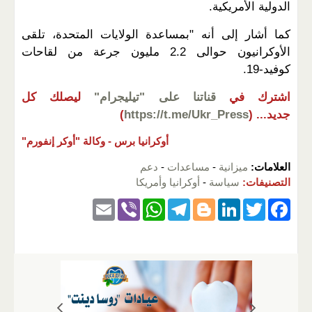
الدولية الأمريكية.
كما أشار إلى أنه "بمساعدة الولايات المتحدة، تلقى
الأوكرانيون حوالى 2.2 مليون جرعة من لقاحات
كوفيد-19.
اشترك في
قناتنا على "تيليجرام"
ليصلك كل
جديد...
(
https://t.me/Ukr_Press
)
أوكرانيا برس -
وكالة "أوكر إنفورم"
العلامات:
ميزانية
-
مساعدات
-
دعم
التصنيفات:
سياسة
-
أوكرانيا وأمريكا
E
Vi
W
T
Bl
Li
T
F
m
b
h
el
o
n
wi
a
ail
er
at
e
g
k
tt
c
s
gr
g
e
er
e
A
a
er
dI
b