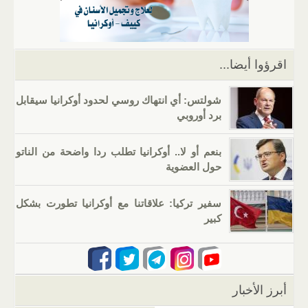
p
m
n
o
p
o
k
اقرؤوا أيضا...
شولتس: أي انتهاك روسي لحدود أوكرانيا سيقابل
برد أوروبي
بنعم أو لا.. أوكرانيا تطلب ردا واضحة من الناتو
حول العضوية
سفير تركيا: علاقاتنا مع أوكرانيا تطورت بشكل
كبير
أبرز الأخبار