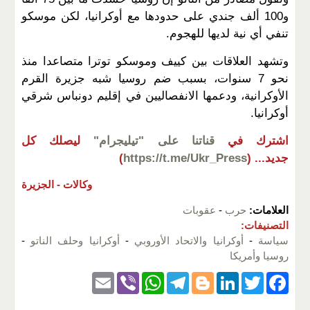
و100 ألف جندي على حدودها مع أوكرانيا، لكن موسكو
تنفي أي نية لديها للهجوم.
وتشهد العلاقات بين كييف وموسكو توترا متصاعدا منذ
نحو 7 سنوات، بسبب ضم روسيا شبه جزيرة القرم
الأوكرانية، ودعمها الانفصاليين في إقليم دونباس شرقي
أوكرانيا.
اشترك في
قناتنا على "تيليجرام"
ليصلك كل
جديد...
(
https://t.me/Ukr_Press
)
وكالات -
الجزيرة
العلامات:
حرب
-
عقوبات
التصنيفات:
سياسة
-
أوكرانيا والاتحاد الأوروبي
-
أوكرانيا وحلف الناتو
-
روسيا وأمريكا
E
Vi
W
T
Bl
Li
T
F
m
b
h
el
o
n
wi
a