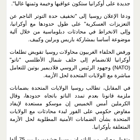
جديدة على أوكرانيا ستكون عواقبها وخيمة وثمنها غاليا".
ودعا الإعلان روسيا إلى "تخفيف حدة التوتر الناجم عن
التعزيزات العسكرية" على طول حدودها مع أوكرانيا،
وإلى الانخراط في محادثات دبلوماسية من خلال آلية
موضوعة أساسا بمشاركة باريس وبرلين وكييف.
ورفض الحلفاء الغربيون محاولات روسيا تقويض تطلعات
أوكرانيا للانضمام إلى حلف شمال الأطلسي "ناتو"
(NATO) وجهود الرئيس الروسي فلاديمير بوتين للتعامل
مباشرة مع الولايات المتحدة لحل الأزمة.
في المقابل، تطالب روسيا الولايات المتحدة بضمانات
ملزمة قانونا بعدم تمدد الناتو باتجاه حدودها، وقال
الكرملين أمس الخميس إن موسكو مستعدة لإيفاد
مفاوض حكومي على الفور لبدء محادثات مع الولايات
المتحدة بشأن الضمانات الأمنية المطلوبة لحل الأزمة
المتعلقة بأوكرانيا.
وتقول مصادر من الناتو إن روسيا حشدت ما بين 75 ألفا